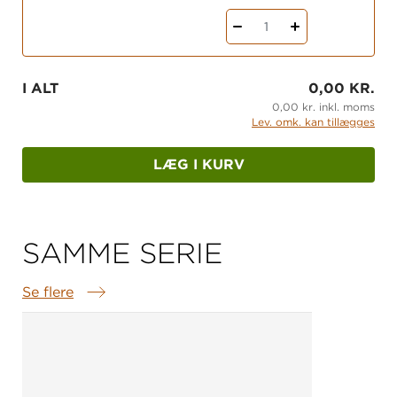
1
I ALT
0,00 KR.
0,00 kr. inkl. moms
Lev. omk. kan tillægges
LÆG I KURV
SAMME SERIE
Se flere
Samme serie