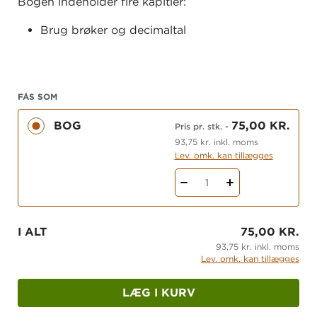
Bogen indeholder fire kapitler:
Brug brøker og decimaltal
Byg en by
Tal, tabeller og talbilleder
FÅS SOM
Areal, omkreds og vægt.
BOG
75,00 KR.
Læs mere om systemet
Pris pr. stk.
-
93,75 kr. inkl. moms
Få overblik over alle materialer i systemet
Lev. omk. kan tillægges
Se flere materialer til matematik
1
I ALT
75,00 KR.
93,75 kr. inkl. moms
Lev. omk. kan tillægges
LÆG I KURV