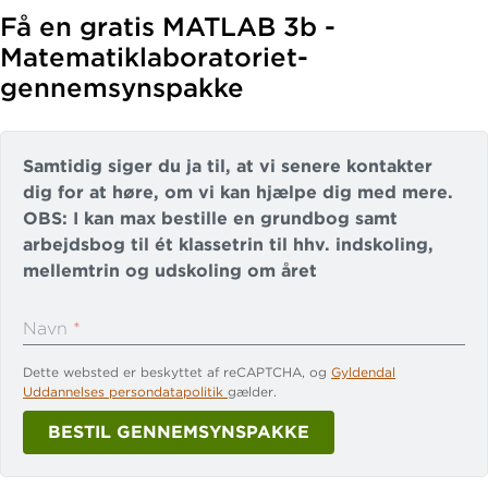
Få en gratis MATLAB 3b -
Matematiklaboratoriet-
gennemsynspakke
Samtidig siger du ja til, at vi senere kontakter
dig for at høre, om vi kan hjælpe dig med mere.
OBS: I kan max bestille en grundbog samt
arbejdsbog til ét klassetrin til hhv. indskoling,
mellemtrin og udskoling om året
Navn
*
Dette websted er beskyttet af reCAPTCHA, og
Gyldendal
Din skoles navn og adresse
*
Uddannelses persondatapolitik
gælder.
BESTIL GENNEMSYNSPAKKE
Telefonnummer
*