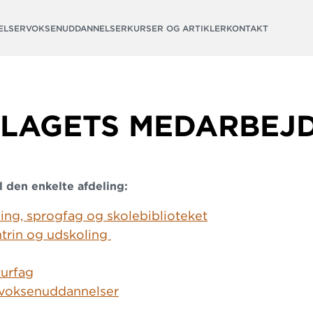
ELSER
VOKSENUDDANNELSER
KURSER OG ARTIKLER
KONTAKT
LAGETS MEDARBEJ
l den enkelte afdeling:
ing, sprogfag og skolebiblioteket
trin og udskoling
turfag
 voksenuddannelser