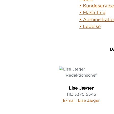
•
Kundeservice
• Marketing
•
Administrati
• Ledelse
D
Redaktionschef
Lise Jæger
Tlf.: 3375 5545
E-mail: Lise Jæger