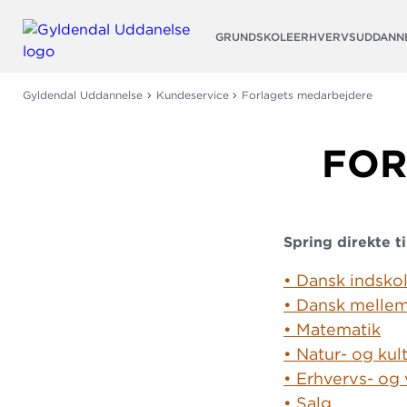
Søg
GRUNDSKOLE
ERHVERVSUDDANN
Gyldendal Uddannelse
Kundeservice
Forlagets medarbejdere
FOR
Spring direkte ti
• Dansk indskol
• 
Dansk mellem
• Matematik
• 
Natur- og kul
•
 Erhvervs- og
• Salg