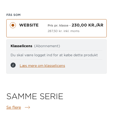
Animationer
Printark
FÅS SOM
Interaktive opgaver
WEBSITE
230,00 KR./ÅR
Selvrettende opgaver
Pris pr. klasse
-
287,50 kr. inkl. moms
Geogebra-filer
Lærervejledning
Klasselicens
(Abonnement)
Forslag til bevægelsesaktiviteter
Du skal være logget ind for at købe dette produkt
Læs
mere om systemet
Få overblik over
alle materialer i systemet
Læs mere om klasselicens
SAMME SERIE
Se flere
Samme serie