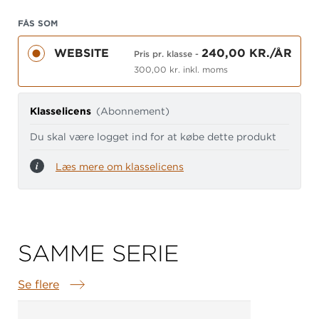
Printark
FÅS SOM
Digitale ressourcer, der knytter sig til
WEBSITE
240,00 KR./ÅR
grundbogen
Pris pr. klasse
-
300,00 kr. inkl. moms
Læs
mere om systemet
Få overblik over
alle materialer i systemet
Klasselicens
(Abonnement)
Du skal være logget ind for at købe dette produkt
Læs mere om klasselicens
SAMME SERIE
Se flere
Samme serie