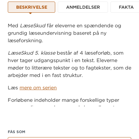
BESKRIVELSE
ANMELDELSER
FAKTA
Med
LæseSkud
får eleverne
en spændende og
grundig læseundervisning baseret på ny
læseforskning.
LæseSkud 5. klasse
består af 4 læseforløb, som
hver tager udgangspunkt i en tekst. Eleverne
møder to litterære tekster og to fagtekster, som de
arbejder med i en fast struktur.
Læs
mere om serien
Forløbene indeholder mange forskellige typer
opgaver, ligesom eleverne veksler mellem at
arbejde individuelt, i makkerpar og fælles i
klassen.
FÅS SOM
I alle forløb er der fokus på