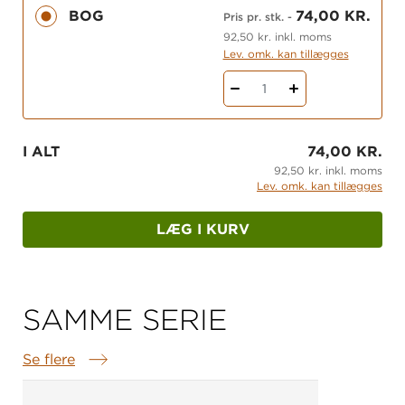
læseforståelsesstrategier og aktivt arbejde med
BOG
74,00 KR.
Pris pr. stk.
-
ordkendskab og inferenser. Eleverne vænner sig
92,50 kr. inkl. moms
desuden til at overvåge egen forståelse af teksten
Lev. omk. kan tillægges
og læse ’med blyant i hånden’.
1
Serien
LæseSkud
er en del af
mellemtrinssystemet
DanskSkud
, men kan bruges
I ALT
74,00 KR.
uafhængigt af systemet. Lærervejledningen til
92,50 kr. inkl. moms
LæseSkud
kommer til at ligge frit tilgængeligt til
Lev. omk. kan tillægges
download her på siden under fanen EKSTRA
MATERIALER i løbet af efteråret 2025.
LÆG I KURV
Få overblik over
alle materialer i serien
SAMME SERIE
Se flere
Samme serie