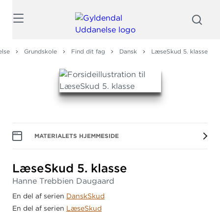
Søg
else
Grundskole
Find dit fag
Dansk
LæseSkud 5. klasse
MATERIALETS HJEMMESIDE
LæseSkud 5.
klasse
Hanne Trebbien Daugaard
En del af serien
DanskSkud
En del af serien
LæseSkud