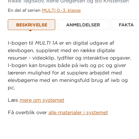
Rikke Teglskov, René Gregersen og Bo Kristensen
En del af serien
MULTI 0.-3. klasse
BESKRIVELSE
ANMELDELSER
FAKTA
I-bogen til
MULTI 1A
er en digital udgave af
elevbogen, suppleret med en række digitale
resurser - videoklip, lydfiler og interaktive opgaver.
I-bogen kan bruges både på iwb og pc og giver
læreren mulighed for at supplere arbejdet med
elevbøgerne med en meningsfuld brug af iwb og
pc.
Læs
mere om systemet
Få overblik over
alle materialer i systemet