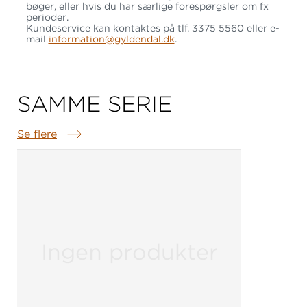
bøger, eller hvis du har særlige forespørgsler om fx
perioder.
Kundeservice kan kontaktes på tlf. 3375 5560 eller e-
mail
information@gyldendal.dk
.
SAMME SERIE
Se flere
Samme serie
Ingen produkter