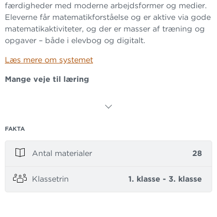
færdigheder med moderne arbejdsformer og medier.
Eleverne får matematikforståelse og er aktive via gode
matematikaktiviteter, og der er masser af træning og
opgaver – både i elevbog og digitalt.
Læs mere om systemet
Mange veje til læring
Eleverne lærer matematik ved at veksle mellem teori,
aktiviteter, træning og vedligeholdelse i en
gennemtænkt progression. MULTI indeholder mange
FAKTA
differentieringsmuligheder, som læreren kan vælge
afhængig af elevernes behov. Der inddrages
Antal materialer
28
forskellige arbejdsformer, og der er fokus på
inddragelse af nye medier, særligt iwb.
Klassetrin
1. klasse - 3. klasse
Nye mål og nye medier
MULTI er målrettet Fælles Mål. I lærervejledningen er