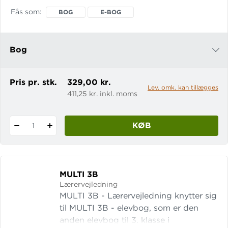
Lærervejledning indledes med en
Fås som
BOG
E-BOG
introduktion til syst
Bog
e-bog
Pris pr. stk.
329,00 kr.
Lev. omk. kan tillægges
411,25 kr. inkl. moms
KØB
1
MULTI 3B
Lærervejledning
MULTI 3B - Lærervejledning knytter sig
til MULTI 3B - elevbog, som er den
anden elevbog til 3. klasse i