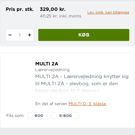
e-bog
Pris pr. stk.
329,00 kr.
Lev. omk. kan tillægges
411,25 kr. inkl. moms
KØB
1
MULTI 2A
Lærervejledning
MULTI 2A - Lærervejledning knytter sig
til MULTI 2A - elevbog, som er den
første elevbog til 2. klasse i
matematiksystemet MULTI. Læs mere
En del af serien
MULTI 0.-3. klasse
om systemet MULTI 2A -
Lærervejledning indledes med en
Fås som
BOG
E-BOG
introduktion til syst