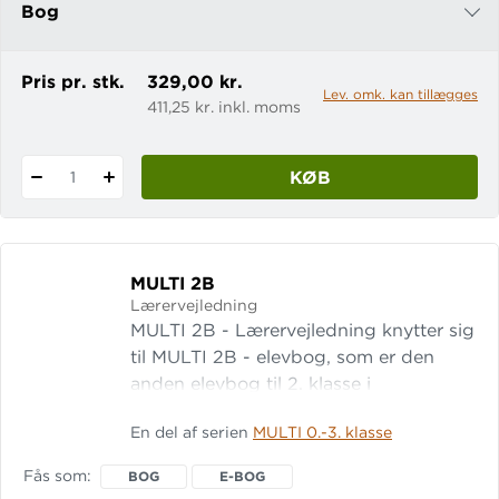
Bog
e-bog
Pris pr. stk.
329,00 kr.
Lev. omk. kan tillægges
411,25 kr. inkl. moms
KØB
1
MULTI 2B
Lærervejledning
MULTI 2B - Lærervejledning knytter sig
til MULTI 2B - elevbog, som er den
anden elevbog til 2. klasse i
matematiksystemet MULTI. Læs mere
En del af serien
MULTI 0.-3. klasse
om systemet MULTI 2B -
Lærervejledning indledes med en
Fås som
BOG
E-BOG
introduktion til syste