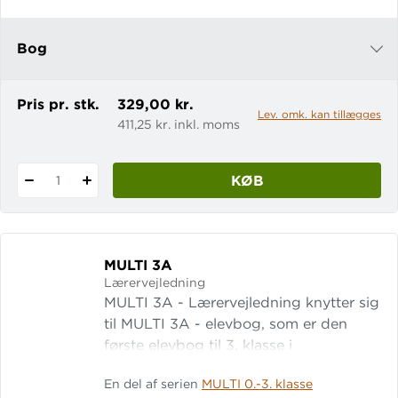
Bog
e-bog
Pris pr. stk.
329,00 kr.
Lev. omk. kan tillægges
411,25 kr. inkl. moms
KØB
1
MULTI 3A
Lærervejledning
MULTI 3A - Lærervejledning knytter sig
til MULTI 3A - elevbog, som er den
første elevbog til 3. klasse i
matematiksystemet MULTI. Læs mere
En del af serien
MULTI 0.-3. klasse
om systemet MULTI 3A -