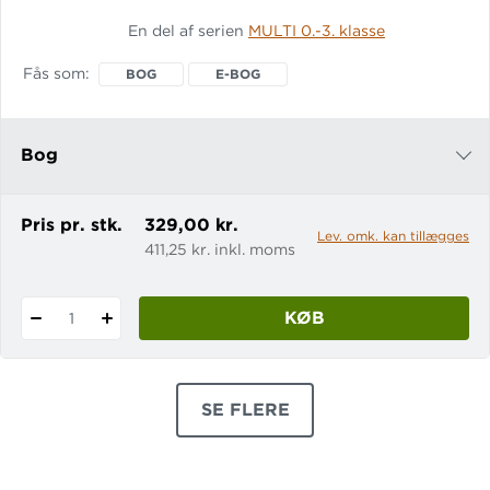
matematiksystemet MULTI. Læs mere
En del af serien
MULTI 0.-3. klasse
om systemet MULTI 3B -
Lærervejledning indledes med en
Fås som
BOG
E-BOG
introduktion til syste
Bog
e-bog
Pris pr. stk.
329,00 kr.
Lev. omk. kan tillægges
411,25 kr. inkl. moms
KØB
1
SE FLERE
PRODUKTER