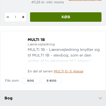
411,25 kr. inkl. moms
KØB
1
MULTI 1B
Lærervejledning
MULTI 1B - Lærervejledning knytter sig
til MULTI 1B - elevbog, som er den
anden af to elevbøger til 1. klasse i
matematiksystemet MULTI. Læs mere
En del af serien
MULTI 0.-3. klasse
om systemet MULTI 1B -
Lærervejledning indledes med en
Fås som
BOG
E-BOG
introduktion t
Bog