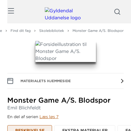
Søg
le
Find dit fag
Skolebibliotek
Monster Game A/S. Blodspor
MATERIALETS HJEMMESIDE
Monster Game A/S.
Blodspor
Emil Blichfeldt
En del af serien
Læs løs 7
BESKRIVELSE
EKSTRA MATERIALER
F