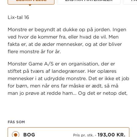
Lix-tal 16
Monstre er begyndt at dukke op på jorden. Ingen
ved hvor de kommer fra, eller hvad de vil. Men
fakta er, at de æder mennesker, og at der bliver
flere monstre år for år.
Monster Game A/S er en organisation, der er
stiftet på tværs af landegrænser. Her oplæres
mennesker i at udrydde monstre. Det er ikke et job
for børn, men når ens far måske er ædt, så må
man jo prøve at redde ham... Og det er netop det,
de to børn er i gang med, for deres far har
efterladt dem i bilen på et mørkt og afspærret
havneområde. Og nu er der gået tre lange timer,
siden deres far, bevæbnet med flammekaster og
FÅS SOM
andet gear, er gået ombord på skibet.
BOG
193,00 KR.
Pris pr. stk.
-