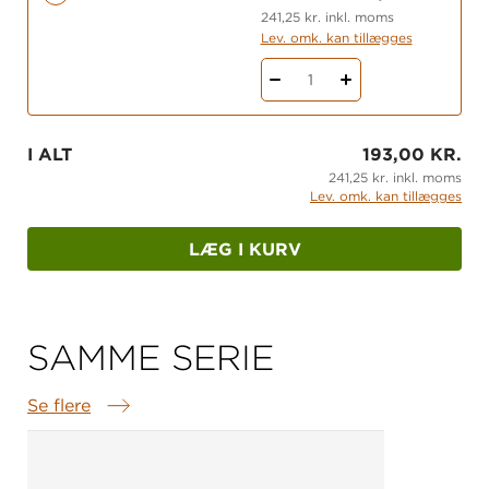
Det er ikke noget rart syn, der venter de to børn
241,25 kr. inkl. moms
Lev. omk. kan tillægges
på det øde skib. Alt er slimet, der er spor af blod
og på en dør, står der en advarsel mod at
1
fortsætte. Desværre har de ikke noget valg. De må
gøre forsøget …
I ALT
193,00 KR.
Find gratis læseforståelsesopgaver med facit
241,25 kr. inkl. moms
under fanen ”Ekstramaterialer” nedenfor.
Lev. omk. kan tillægges
LÆG I KURV
SAMME SERIE
Se flere
Samme serie