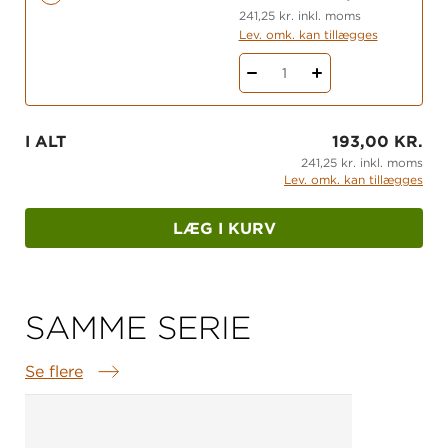
241,25 kr. inkl. moms
Lev. omk. kan tillægges
1
I ALT
193,00 KR.
241,25 kr. inkl. moms
Lev. omk. kan tillægges
LÆG I KURV
SAMME SERIE
Se flere
Samme serie