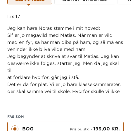
Lix 17
Jeg kan høre Noras stemme i mit hoved:
Sif er jo megavild med Matias. Når man er vild
med en fyr, så har man dibs på ham, og så må ens
veninder ikke blive vilde med ham.
Jeg begynder at skrive et svar til Matias. Jeg kan
desværre ikke følges, starter jeg. Men da jeg skal
til
at forklare hvorfor, går jeg i stå.
Det er da for plat. Vi er jo bare klassekammerater,
der skal samme vej til skole. Hvorfor skulle vi ikke
følges?
Find gratis læseforståelsesopgaver under fanen
"Ekstramaterialer".
FÅS SOM
BOG
193,00 KR.
Pris pr. stk.
-