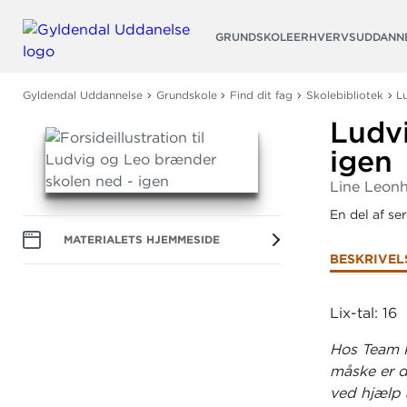
Søg
GRUNDSKOLE
ERHVERVSUDDANN
Gyldendal Uddannelse
Grundskole
Find dit fag
Skolebibliotek
L
Ludv
igen
Line Leonh
En del af se
MATERIALETS HJEMMESIDE
BESKRIVEL
Lix-tal: 16
Hos Team K
måske er d
ved hjælp 