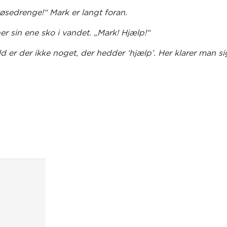
øsedrenge!“ Mark er langt foran.
er sin ene sko i vandet. „Mark! Hjælp!“
d er der ikke noget, der hedder ‘hjælp’. Her klarer man sig
.
 sko?“
Leo er på lejrskole. De kommer på hver deres hold og s
en. Det bliver en kamp på næsten liv og død. En kamp,
lt ...
orfatter Line Leonhardt og tegneserietegner, illustrator o
idt har, både sammen og hver for sig, et imponerende fo
er er det lykkedes dem at skabe en hyldende sjov og
ættet page-turner med masser af tju-bang og humoristi
ner på hver eneste side.
Leo brænder skolen ned – igen!
er den selvstændige forts