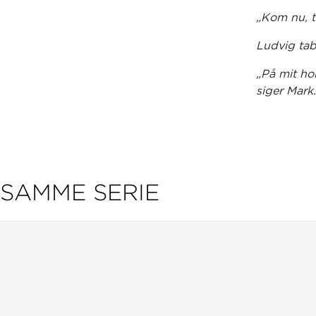
„Kom nu, t
Ludvig tab
„På mit hol
siger Mark
„Jam… min
Ludvig og 
mod hinand
kan ende ga
SAMME SERIE
Børnebogsf
Palle Schm
bag sig. H
handlingsm
illustratio
Ludvig og 