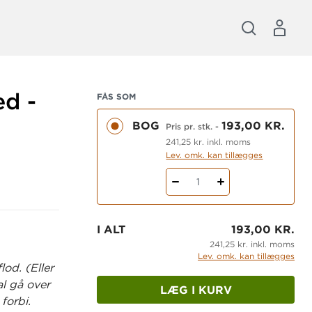
ed -
FÅS SOM
BOG
193,00 KR.
Pris pr. stk.
-
241,25 kr. inkl. moms
Lev. omk. kan tillægges
1
I ALT
193,00 KR.
241,25 kr. inkl. moms
Lev. omk. kan tillægges
od. (Eller
al gå over
LÆG I KURV
forbi.