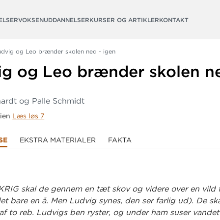
ELSER
VOKSENUDDANNELSER
KURSER OG ARTIKLER
KONTAKT
udvig og Leo brænder skolen ned - igen
ig og Leo brænder skolen n
ardt og Palle Schmidt
rien
Læs løs 7
SE
EKSTRA MATERIALER
FAKTA
RIG skal de gennem en tæt skov og videre over en vild fl
et bare en å. Men Ludvig synes, den ser farlig ud). De sk
af to reb. Ludvigs ben ryster, og under ham suser vandet 