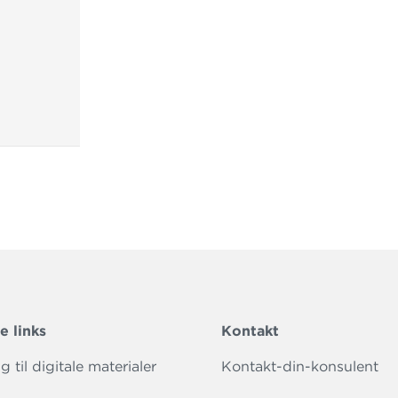
 Leo brænder skolen ned.
s læseforståelsesopgaver under fanen ”Ekstramaterialer” 
e links
Kontakt
 til digitale materialer
Kontakt-din-konsulent