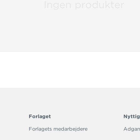
Ingen produkter
Ludvig og
Find grati
Forlaget
Nyttig
Forlagets medarbejdere
Adgang