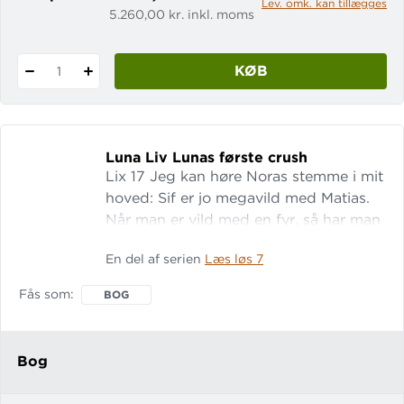
Lev. omk. kan tillægges
5.260,00 kr. inkl. moms
KØB
1
Luna Liv Lunas første crush
Lix 17 Jeg kan høre Noras stemme i mit
hoved: Sif er jo megavild med Matias.
Når man er vild med en fyr, så har man
dibs på ham, og så må ens veninder
En del af serien
Læs løs 7
ikke blive vilde med ham. Jeg
begynder at skrive et svar til Matias.
Fås som
BOG
Jeg kan desværre ikke følges, starter
jeg. Men da jeg skal til at forklare
hvorfor, går
Bog