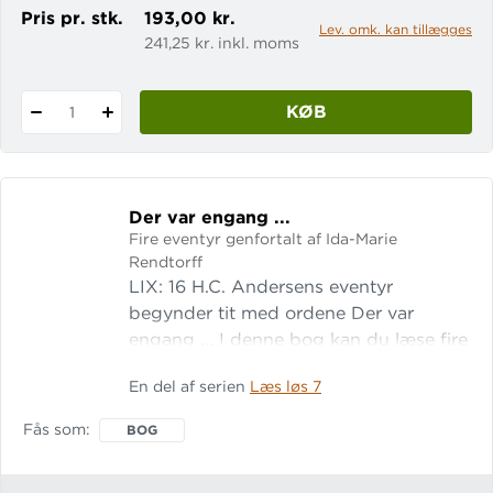
Pris pr. stk.
193,00 kr.
Lev. omk. kan tillægges
241,25 kr. inkl. moms
KØB
1
Der var engang .
.
.
Fire eventyr genfortalt af Ida-Marie
Rendtorff
LIX: 16 H.C. Andersens eventyr
begynder tit med ordene Der var
engang ... I denne bog kan du læse fire
af hans bedste eventyr: Kejserens nye
En del af serien
Læs løs 7
klæder Den grimme ælling
Svinedrengen Den standhaftige t
Fås som
BOG