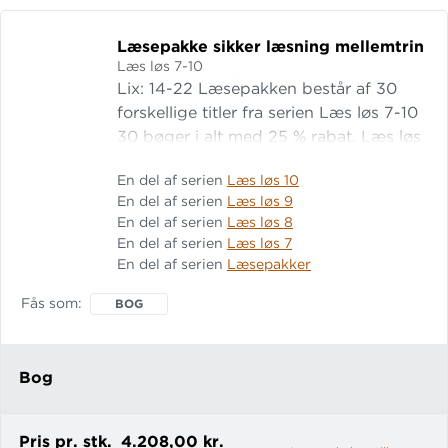
Er sikker i svære bogstav-lydforbindelser og
bogstavfølger med betingede/uregelmæssige
Læsepakke sikker læsning mellemtrin
udtaler.
Læs løs 7-10
Lix: 14-22 Læsepakken består af 30
Se alt materiale fra PLC her
.
forskellige titler fra serien Læs løs 7-10
30 bøger i alt med 25 % rabat. Læs løs
7 En dødssyg turnering Læs løs 7
En del af serien
Læs løs 10
En del af serien
Læs løs 9
En del af serien
Læs løs 8
En del af serien
Læs løs 7
En del af serien
Læsepakker
Fås som
BOG
Bog
Pris pr. stk.
4.208,00 kr.