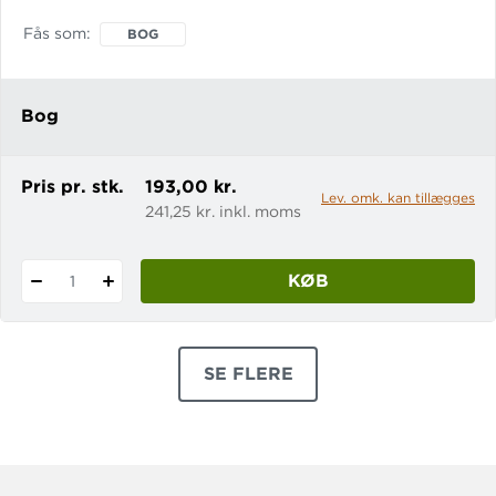
Sif. Ludvig og Leo ser på hinanden. Og
Fås som
BOG
på det smadrede studie. Ups! „Det var
Ludvig og Leo!” Astrid begynder at
græde. „De har ødelagt det
Bog
Pris pr. stk.
193,00 kr.
Lev. omk. kan tillægges
241,25 kr. inkl. moms
KØB
1
SE FLERE
PRODUKTER