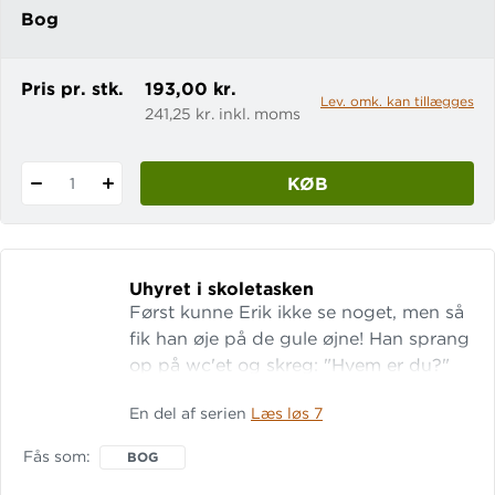
Bog
Pris pr. stk.
193,00 kr.
Lev. omk. kan tillægges
241,25 kr. inkl. moms
KØB
1
Uhyret i skoletasken
Først kunne Erik ikke se noget, men så
fik han øje på de gule øjne! Han sprang
op på wc'et og skreg: "Hvem er du?"
"Det ved du da godt!" lød en dyb
En del af serien
Læs løs 7
stemme. "Du har selv ønsket mig!"
"Uhyret!" gispede Erik. "Du ... du vil da
Fås som
BOG
ikke æ ... æde mig, vil du?" Uhyret