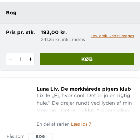
æder ikke Erik, og det vil endda lave
hans lektier for ham. Hvis Erik vil give
Bog
uhyret mad. Det lyder som en god
aftale, men ... LIX: 14
Pris pr. stk.
193,00 kr.
Lev. omk. kan tillægges
241,25 kr. inkl. moms
KØB
1
Luna Liv.
De mørkhårede pigers klub
Lix 16 „Ej, hvor cool! Det er jo en rigtig
hule.“ De drejer rundt ved lyden af min
stemme. „Det er en klub,“ siger Celine.
„Ingen må vide, at vi er her.“ „Nej, nej,“
En del af serien
Læs løs 7
siger jeg. „Det er klart. Jeg siger det
ikke til nogen.“ „Men,“ siger hun, „du
Fås som
BOG