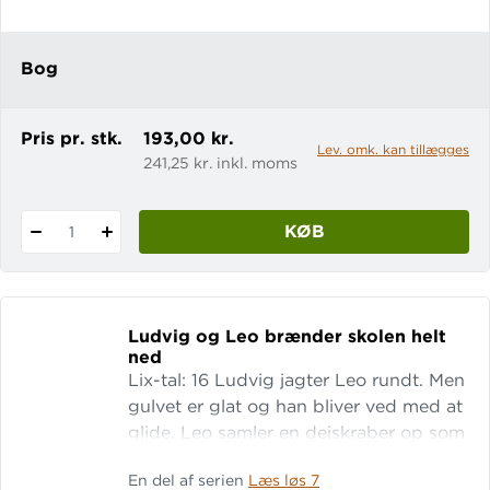
kan altså heller ikke være her.“
Bog
Pris pr. stk.
193,00 kr.
Lev. omk. kan tillægges
241,25 kr. inkl. moms
KØB
1
Ludvig og Leo brænder skolen helt
ned
Lix-tal: 16 Ludvig jagter Leo rundt. Men
gulvet er glat og han bliver ved med at
glide. Leo samler en dejskraber op som
våben. „Kom an!” Ludvig griber en
En del af serien
Læs løs 7
pande. „Kom selv an!” „STOP!” råber