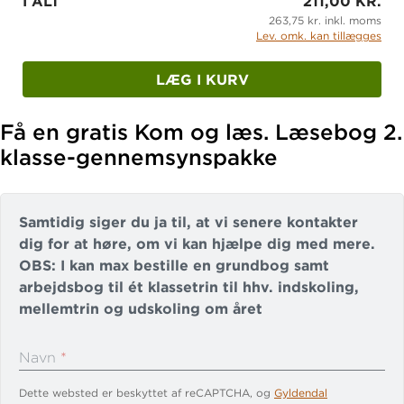
I ALT
211,00 KR.
Få overblik over
alle materialer i systemet
263,75 kr. inkl. moms
Lev. omk. kan tillægges
Se flere materialer til
dansk
LÆG I KURV
Få en gratis Kom og læs. Læsebog 2.
klasse-gennemsynspakke
Samtidig siger du ja til, at vi senere kontakter
dig for at høre, om vi kan hjælpe dig med mere.
OBS: I kan max bestille en grundbog samt
arbejdsbog til ét klassetrin til hhv. indskoling,
mellemtrin og udskoling om året
Navn
*
Dette websted er beskyttet af reCAPTCHA, og
Gyldendal