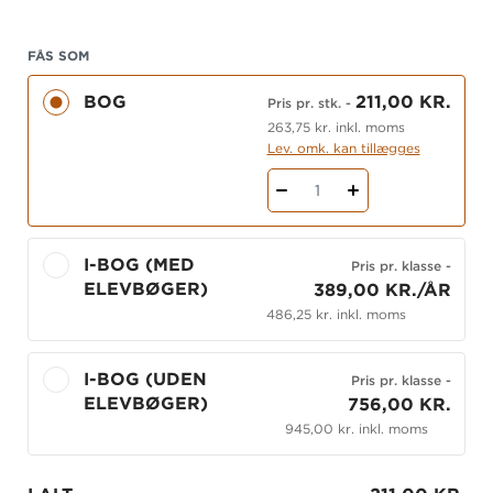
FÅS SOM
I læsebogens syv tematekster møder eleverne
forskellige typer af tekster, der giver et fælles
BOG
211,00 KR.
Pris pr. stk.
-
udgangspunkt for at udvikle sprog og læselyst.
263,75 kr. inkl. moms
Oplæsning og samtaler om tekster hører med til at
Lev. omk. kan tillægges
blive en god læser. Udover Vitello møder eleverne
1
andre litterære universer samt forskellige genrer.
Teksterne fungerer desuden som afsæt for
elevernes egen kreative skriftproduktion.
I-BOG (MED
Pris pr. klasse
-
ELEVBØGER)
389,00 KR./ÅR
Kom og læs
bygger på dansk og international
486,25 kr. inkl. moms
læseforskning og er skrevet af de erfarne
undervisere Louise Rønberg og Trine Lykke Gandil
– begge lektorer ved Københavns
I-BOG (UDEN
Pris pr. klasse
-
Professionshøjskole. Systemet er udviklet i tæt
ELEVBØGER)
756,00 KR.
dialog med garvede børnehaveklasseledere og
945,00 kr. inkl. moms
lærere.