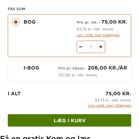
erfarne undervisere Louise Rønberg og Trine
Lykke Gandil, begge lektorer ved Københavns
FÅS SOM
Professionshøjskole, og udviklet i tæt dialog med
BOG
75,00 KR.
Pris pr. stk.
-
garvede børnehaveklasseledere og lærere.
93,75 kr. inkl. moms
Lev. omk. kan tillægges
Se andre bøger i systemet
1
Se flere materialer til dansk
I-BOG
206,00 KR./ÅR
Pris pr. klasse
-
257,50 kr. inkl. moms
I ALT
75,00 KR.
93,75 kr. inkl. moms
Lev. omk. kan tillægges
LÆG I KURV
Få en gratis Kom og læs.