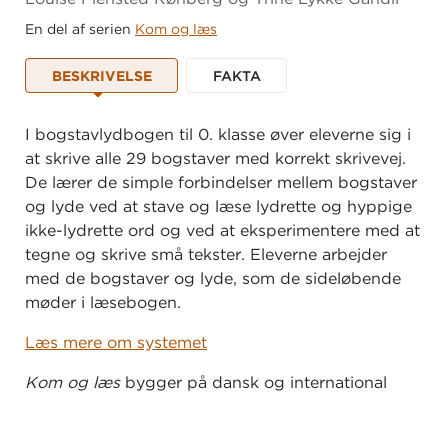
En del af serien
Kom og læs
BESKRIVELSE
FAKTA
I bogstavlydbogen til 0. klasse øver eleverne sig i
at skrive alle 29 bogstaver med korrekt skrivevej.
De lærer de simple forbindelser mellem bogstaver
og lyde ved at stave og læse lydrette og hyppige
ikke-lydrette ord og ved at eksperimentere med at
tegne og skrive små tekster. Eleverne arbejder
med de bogstaver og lyde, som de sideløbende
møder i læsebogen.
Læs mere om systemet
Kom og læs
bygger på dansk og international
læseforskning og lægger op til en legende og
varieret undervisning. Systemet er skrevet af de