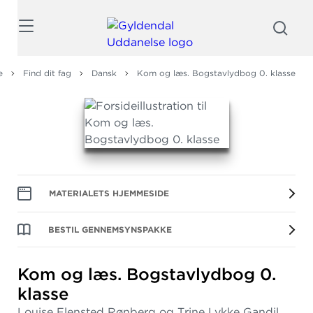
Søg
e
Find dit fag
Dansk
Kom og læs. Bogstavlydbog 0. klasse
MATERIALETS HJEMMESIDE
BESTIL GENNEMSYNSPAKKE
Kom og læs.
Bogstavlydbog 0.
klasse
Louise Flensted Rønberg og Trine Lykke Gandil