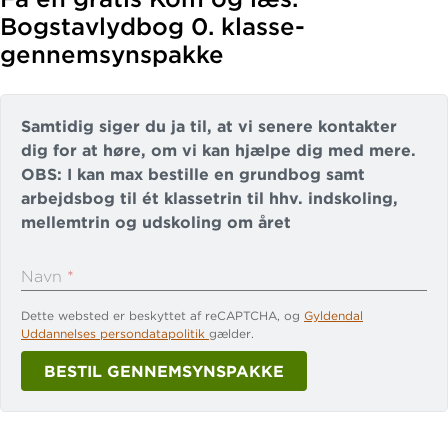
Bogstavlydbog 0. klasse-
gennemsynspakke
Samtidig siger du ja til, at vi senere kontakter
dig for at høre, om vi kan hjælpe dig med mere.
OBS: I kan max bestille en grundbog samt
arbejdsbog til ét klassetrin til hhv. indskoling,
mellemtrin og udskoling om året
Navn
*
Dette websted er beskyttet af reCAPTCHA, og
Gyldendal
Din skoles navn og adresse
*
Uddannelses persondatapolitik
gælder.
BESTIL GENNEMSYNSPAKKE
Telefonnummer
*
E-mail
*