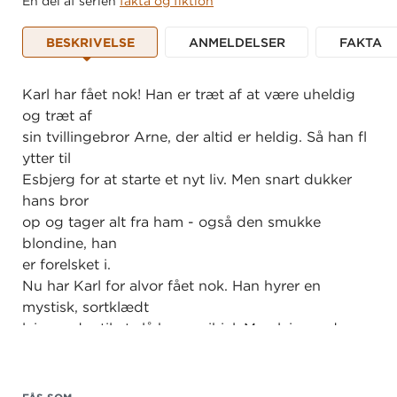
En del af serien
fakta og fiktion
BESKRIVELSE
ANMELDELSER
FAKTA
Karl har fået nok! Han er træt af at være uheldig
og træt af
sin tvillingebror Arne, der altid er heldig. Så han fl
ytter til
Esbjerg for at starte et nyt liv. Men snart dukker
hans bror
op og tager alt fra ham - også den smukke
blondine, han
er forelsket i.
Nu har Karl for alvor fået nok. Han hyrer en
mystisk, sortklædt
lejemorder til at slå broren ihjel. Men lejemorderen
tager fejl af de to tvillinger, og så er det Karl, der
bliver
jagtet blandt kraner og bjerge af kul på Esbjerg