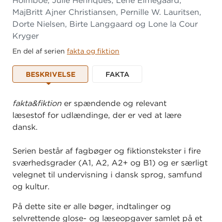
Holmboe, Julie Henriques, Lene Elmegaard,
MajBritt Ajner Christiansen, Pernille W. Lauritsen,
Dorte Nielsen, Birte Langgaard og Lone la Cour
Kryger
En del af serien
fakta og fiktion
BESKRIVELSE
FAKTA
fakta&fiktion
er spændende og relevant
læsestof for udlændinge, der er ved at lære
dansk.
Serien består af fagbøger og fiktionstekster i fire
sværhedsgrader (A1, A2, A2+ og B1) og er særligt
velegnet til undervisning i dansk sprog, samfund
og kultur.
På dette site er alle bøger, indtalinger og
selvrettende glose- og læseopgaver samlet på et