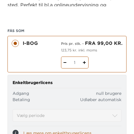
sted. Perfekt til bl.a onlineundervisning og
selvstudie.
FÅS SOM
I-BOG
FRA 99,00 KR.
Pris pr. stk.
-
123,75 kr. inkl. moms
1
Enkeltbrugerlicens
Adgang
null brugere
Betaling
Udløber automatisk
Vælg periode
Læs mere om enkeltbrugerlicens