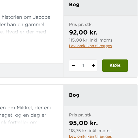
Bog
r historien om Jacobs
øder han en gammel
Pris pr. stk.
92,00 kr.
ke. Hvad er der med
hos en frisør. Frisøren
115,00 kr. inkl. moms
Lev. omk. kan tillægges
n er ude, kommer Ali
KØB
1
Bog
en om Mikkel, der er i
meget, og en dag er
Pris pr. stk.
95,00 kr.
Bank fortæller om
118,75 kr. inkl. moms
Lev. omk. kan tillægges