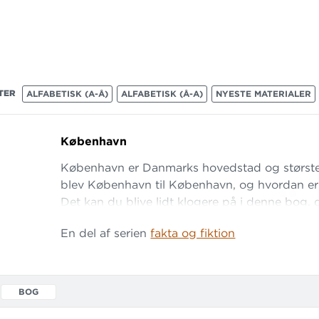
TER
ALFABETISK (A-Å)
ALFABETISK (Å-A)
NYESTE MATERIALER
København
København er Danmarks hovedstad og størst
blev København til København, og hvordan er 
Det kan du blive lidt klogere på i denne bog, d
fortæller hele historien. Om byens opståen ve
En del af serien
fakta og fiktion
katastrofer, industrialisering og udbygning, de 
arkitektur, cykelkultur, udeliv og meget, mege
for eksemp
BOG