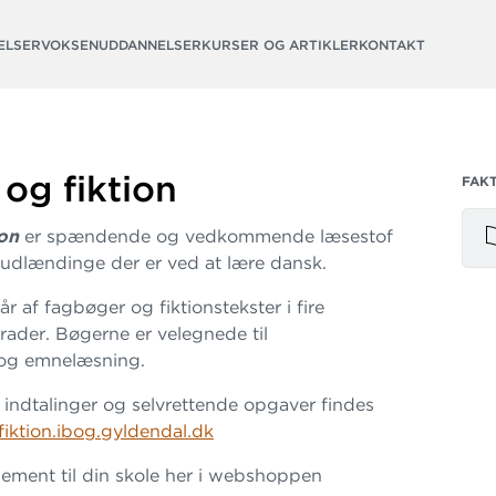
ELSER
VOKSENUDDANNELSER
KURSER OG ARTIKLER
KONTAKT
 og fiktion
FAK
ion
er spændende og vedkommende læsestof
 udlændinge der er ved at lære dansk.
år af fagbøger og fiktionstekster i fire
ader. Bøgerne er velegnede til
 og emnelæsning.
 indtalinger og selvrettende opgaver findes
fiktion.ibog.gyldendal.dk
ment til din skole her i webshoppen