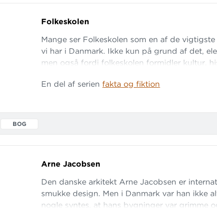
Folkeskolen
Mange ser Folkeskolen som en af de vigtigste 
vi har i Danmark. Ikke kun på grund af det, ele
men også fordi folkeskolen formidler kultur, h
dannelse. Folkeskolen er et skattebetalt, offent
En del af serien
fakta og fiktion
undervisningstilbud, og cirka 80% af alle skoleb
lag, går der. Så næsten hele Danmark mødes i 
BOG
Arne Jacobsen
Den danske arkitekt Arne Jacobsen er internati
smukke design. Men i Danmark var han ikke al
nogle syntes, at hans bygninger var grimme o
designede alt fra fabrikker til vandhaner, men