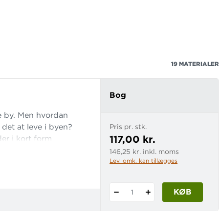
19
MATERIALER
Bog
e by. Men hvordan
det at leve i byen?
Pris pr. stk.
117,00 kr.
er i kort form
d vandet, krige og
146,25 kr. inkl. moms
Lev. omk. kan tillægges
forskellige kvarterer,
t andet. Hvad er det
KØB
1