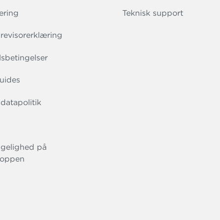
ering
Teknisk support
evisorerklæring
sbetingelser
uides
datapolitik
gelighed på
oppen