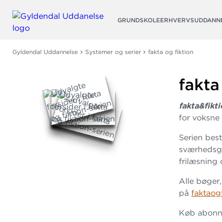
Søg
GRUNDSKOLE
ERHVERVSUDDANN
Gyldendal Uddannelse
Systemer og serier
fakta og fiktion
fakta
fakta&fikt
for voksne
Serien best
sværhedsgr
frilæsning
Alle bøger,
på
faktaog
Køb abonne