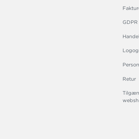
Faktur
GDPR r
Handel
Logog
Person
Retur
Tilgæn
websh