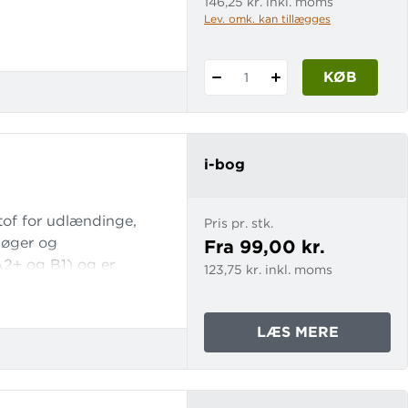
146,25 kr. inkl. moms
Lev. omk. kan tillægges
dig produceres og
KØB
1
i-bog
tof for udlændinge,
Pris pr. stk.
gbøger og
Fra 99,00 kr.
 A2+ og B1) og er
123,75 kr. inkl. moms
g, samfund og kultur.
vrettende glose- og
OM
LÆS MERE
FAKTAOG