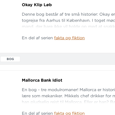
Okay Klip Løb
Denne bog består af tre små historier: Okay e
togrejse fra Aarhus til København. I toget m
mand, der bare ikke vil holde op med at snak
ham? Klip fortæller om Osman, der er i praktik 
En del af serien
fakta og fiktion
klipper, og Osman må kun feje. Men da chefe
forbi, og
BOG
Mallorca Bank Idiot
En bog - tre modulromaner! Mallorca er histori
lære som mekaniker. Mikkels chef drikker for 
han pludselig rejst til Mallorca. Eller er han? 
Asger, der er taget i banken
En del af serien
fakta og fiktion