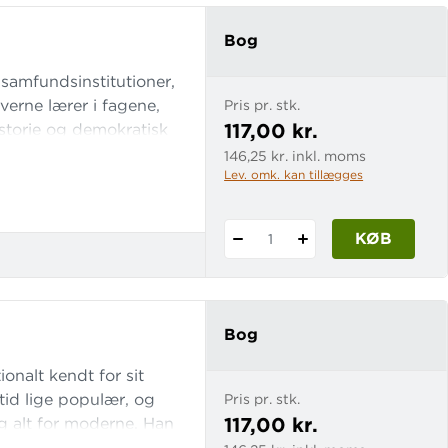
Bog
samfundsinstitutioner,
verne lærer i fagene,
Pris pr. stk.
117,00 kr.
istorie og demokratisk
ligt
146,25 kr. inkl. moms
Lev. omk. kan tillægges
ørn, fra alle sociale
folkeskolen –
KØB
1
Bog
onalt kendt for sit
tid lige populær, og
Pris pr. stk.
117,00 kr.
g alt for moderne. Han
 er måske især kendt