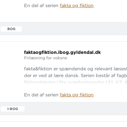
En del af serien
fakta og fiktion
for sine elegante og eksklusive stole, der sta
sælges over hele verden. Arne Jacobsen va
BOG
faktaogfiktion.
ibog.
gyldendal.
dk
Frilæsning for voksne
fakta&fiktion er spændende og relevant læses
der er ved at lære dansk. Serien består af fa
fiktionstekster i fire sværhedsgrader (A1, A2,
særligt velegnet til undervisning i dansk spro
En del af serien
fakta og fiktion
På dette site er alle bøger, indtalinger og sel
læseopgaver samlet på et sted. Perfekt
I-BOG