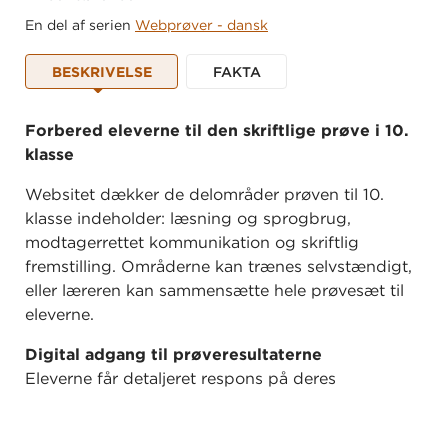
En del af serien
Webprøver - dansk
BESKRIVELSE
FAKTA
Forbered eleverne til den skriftlige prøve i 10.
klasse
Websitet dækker de delområder prøven til 10.
klasse indeholder: læsning og sprogbrug,
modtagerrettet kommunikation og skriftlig
fremstilling. Områderne kan trænes selvstændigt,
eller læreren kan sammensætte hele prøvesæt til
eleverne.
Digital adgang til prøveresultaterne
Eleverne får detaljeret respons på deres
besvarelser i læsning og sprogbrug, og både elev
og lærer har adgang til prøveresultaterne. De