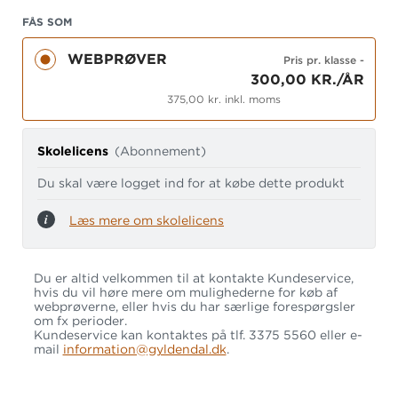
digitale prøver sparer læreren for det
tidskrævende rettearbejde og gør det muligt at
FÅS SOM
følge med i den enkelte elevs prøveforberedelse.
WEBPRØVER
Pris pr. klasse
-
300,00 KR./ÅR
Udviklet af fagkonsulenter
375,00 kr. inkl. moms
Forfatterne bag websitet er: Birgitte Therkildsen,
tidligere konsulent i undervisningsministeriet for
faget dansk og beskikket censor. Søren Aksel
Skolelicens
(Abonnement)
Sørensen, tidligere formand for
Du skal være logget ind for at købe dette produkt
opgavekommisionen for læsning og retskrivning.
Birthe Christensen, lærer, skolebibliotekar og
Læs mere om skolelicens
beskikket censor.
Materialet kan med fordel anvendes sammen med
Du er altid velkommen til at kontakte Kundeservice,
bogserien Prøveklar. 10. klasse.
hvis du vil høre mere om mulighederne for køb af
webprøverne, eller hvis du har særlige forespørgsler
om fx perioder.
Kundeservice kan kontaktes på tlf. 3375 5560 eller e-
mail
information@gyldendal.dk
.
Du og dine elever får adgang til webprøven, så
snart licensen er aktiveret.