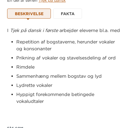
En del af serien
Tjek på dansk
BESKRIVELSE
FAKTA
I
Tjek på dansk i første
arbejder eleverne bl.a. med
Repetition af bogstaverne, herunder vokaler
og konsonanter
Prikning af vokaler og stavelsesdeling af ord
Rimdele
Sammenhæng mellem bogstav og lyd
Lydrette vokaler
Hyppigt forekommende betingede
vokaludtaler
Introduktion af ordklassen
navneord/substantiver
Sammensatte ord