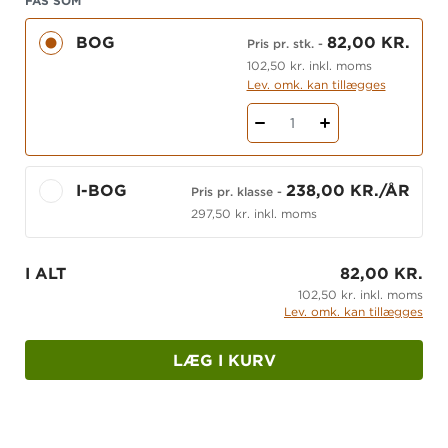
FÅS SOM
vokaludtaler
Dobbelt konsonant
BOG
82,00 KR.
Pris pr. stk.
-
Konsonantforveksling
102,50 kr. inkl. moms
Lev. omk. kan tillægges
Stumt d og h
1
Automatisring af hyppige småord
Sproglig opmærksomhed og ordkendskab er et
I-BOG
238,00 KR./ÅR
Pris pr. klasse
-
gennemgående fokus, ligesom der er rigelige
297,50 kr. inkl. moms
skriveanledninger. Nederst på hver side findes en
kort og præcis side for side-vejledning. Efter hvert
kapitel laves en evalueringsside,
Tjek på …
, hvor
I ALT
82,00 KR.
eleverne kan afprøve deres færdigheder inden for
102,50 kr. inkl. moms
Lev. omk. kan tillægges
det pågældende område, hvilket giver et overblik
over den enkelte elevs faglige udvikling.
LÆG I KURV
Tjek på dansk i anden
består udover
arbejdsbogen af en i-bog med supplerende
vejledning og 113 ekstra arbejdsark med lege og