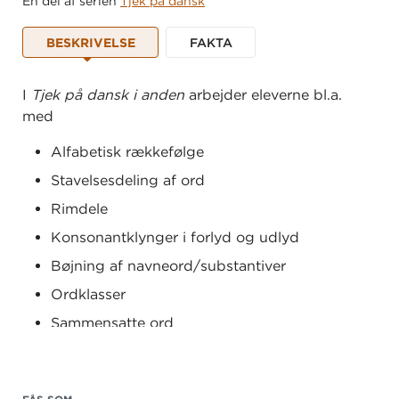
En del af serien
Tjek på dansk
BESKRIVELSE
FAKTA
I
Tjek på dansk i anden
arbejder eleverne bl.a.
med
Alfabetisk rækkefølge
Stavelsesdeling af ord
Rimdele
Konsonantklynger i forlyd og udlyd
Bøjning af navneord/substantiver
Ordklasser
Sammensatte ord
Identifikation af lange og korte vokaler
Hyppigt forekommende betingede