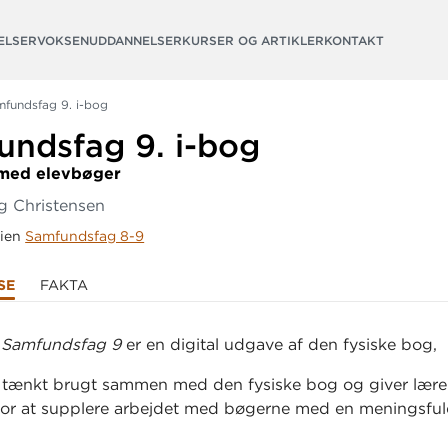
ELSER
VOKSENUDDANNELSER
KURSER OG ARTIKLER
KONTAKT
fundsfag 9. i-bog
undsfag 9.
i-bog
med elevbøger
g Christensen
rien
Samfundsfag 8-9
SE
FAKTA
l
Samfundsfag 9
er en digital udgave af den fysiske bog,
 tænkt brugt sammen med den fysiske bog og giver lære
or at supplere arbejdet med bøgerne med en meningsful