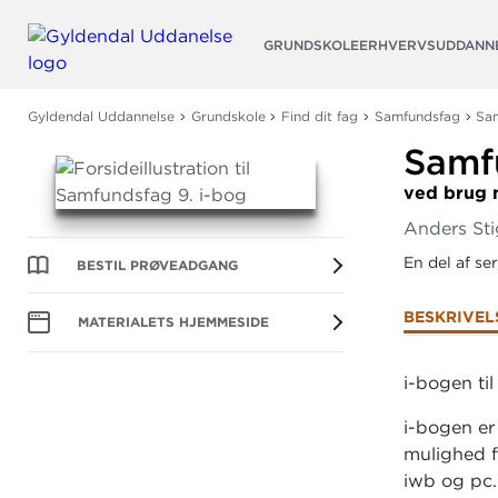
Søg
GRUNDSKOLE
ERHVERVSUDDANN
Gyldendal Uddannelse
Grundskole
Find dit fag
Samfundsfag
Sam
Samf
ved brug 
Anders Sti
En del af se
BESTIL PRØVEADGANG
BESKRIVEL
MATERIALETS HJEMMESIDE
i-bogen ti
i-bogen er
mulighed f
iwb og pc.