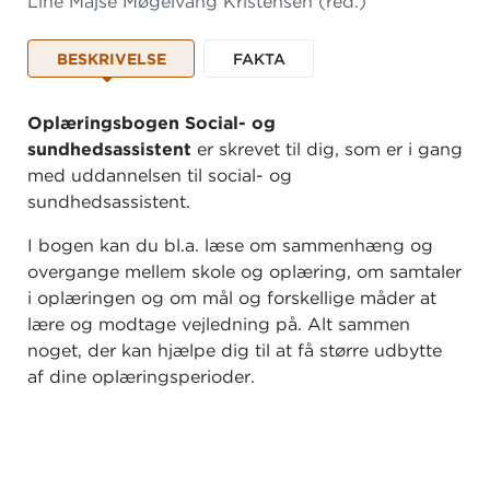
Line Majse Møgelvang Kristensen
(red.)
BESKRIVELSE
FAKTA
Oplæringsbogen Social- og
sundhedsassistent
er skrevet til dig, som er i gang
med uddannelsen til social- og
sundhedsassistent.
I bogen kan du bl.a. læse om sammenhæng og
overgange mellem skole og oplæring, om samtaler
i oplæringen og om mål og forskellige måder at
lære og modtage vejledning på. Alt sammen
noget, der kan hjælpe dig til at få større udbytte
af dine oplæringsperioder.
Desuden er der et kapitel om hvert af de 20 mål. I
hvert kapitel får du en definition af de
nøglebegreber, der indgår i målet. Du får også