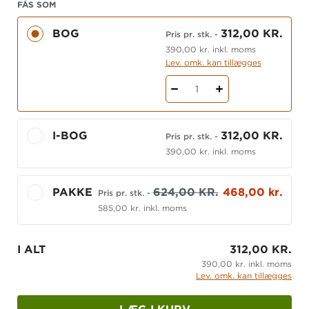
forslag til konkrete opgaver, du kan løse i praksis
FÅS SOM
og som hjælper dig til at nå målene. I alle kapitler
BOG
312,00 KR.
Pris pr. stk.
-
er der opgaver, hvor du skal arbejde med målet i
390,00 kr. inkl. moms
praksis, reflektere, finde ny viden og finde forslag
Lev. omk. kan tillægges
til nye handlinger.
1
Der er en tæt sammenhæng mellem bogens
opgaver og indholdet i grundbøgerne til social-
og sundhedsuddannelserne fra Gyldendal. Fx skal
I-BOG
312,00 KR.
Pris pr. stk.
-
du bruge mange af bøgernes modeller og teorier,
390,00 kr. inkl. moms
når du skal arbejde med opgaverne.
PAKKE
624,00 KR.
468,00 kr.
Bogen kan også med stor fordel bruges af
Pris pr. stk.
-
585,00 kr. inkl. moms
oplæringsvejledere.
Bogen findes også som iBog.
I ALT
312,00 KR.
390,00 kr. inkl. moms
Lev. omk. kan tillægges