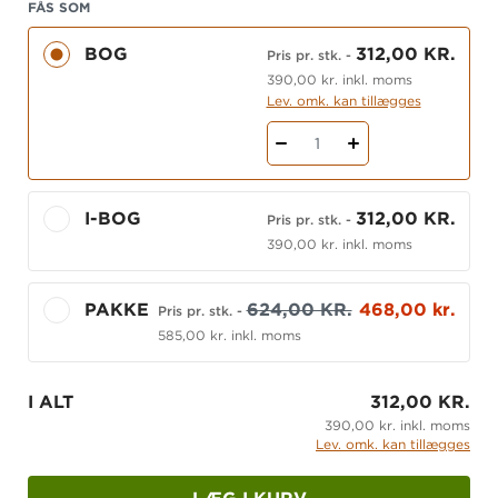
forslag til konkrete opgaver, du kan løse i praksis
FÅS SOM
og som hjælper dig til at nå målene. I alle kapitler
BOG
312,00 KR.
Pris pr. stk.
-
er der opgaver, hvor du skal arbejde med målet i
390,00 kr. inkl. moms
praksis, reflektere, finde ny viden og finde forslag
Lev. omk. kan tillægges
til nye handlinger.
1
Der er en tæt sammenhæng mellem bogens
opgaver og indholdet i grundbøgerne til social-
og sundhedsuddannelserne fra Gyldendal. Fx skal
I-BOG
312,00 KR.
Pris pr. stk.
-
du bruge mange af bøgernes modeller og teorier,
390,00 kr. inkl. moms
når du skal arbejde med opgaverne.
PAKKE
624,00 KR.
468,00 kr.
Bogen kan også med stor fordel bruges af
Pris pr. stk.
-
585,00 kr. inkl. moms
oplæringsvejledere.
Bogen findes også som iBog.
I ALT
312,00 KR.
390,00 kr. inkl. moms
Lev. omk. kan tillægges