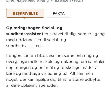
Line Majse Møgelvang Kristensen
(red.)
BESKRIVELSE
FAKTA
Oplæringsbogen Social- og
sundhedsassistent
er skrevet til dig, som er i gang
med uddannelsen til social- og
sundhedsassistent.
I bogen kan du bl.a. læse om sammenhæng og
overgange mellem skole og oplæring, om samtaler
i oplæringen og om mål og forskellige måder at
lære og modtage vejledning på. Alt sammen
noget, der kan hjælpe dig til at få større udbytte
af dine oplæringsperioder.
Desuden er der et kapitel om hvert af de 20 mål. I
hvert kapitel får du en definition af de
nøglebegreber, der indgår i målet. Du får også