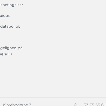
sbetingelser
uides
datapolitik
gelighed på
oppen
Klareboderne 3
33 75 55 6