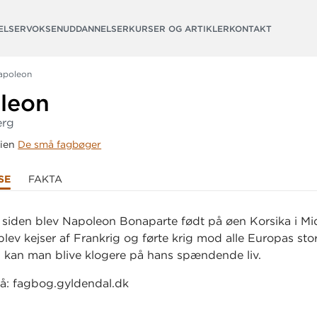
ELSER
VOKSENUDDANNELSER
KURSER OG ARTIKLER
KONTAKT
apoleon
leon
erg
rien
De små fagbøger
SE
FAKTA
 siden blev Napoleon Bonaparte født på øen Korsika i Mi
lev kejser af Frankrig og førte krig mod alle Europas sto
kan man blive klogere på hans spændende liv.
å: fagbog.gyldendal.dk