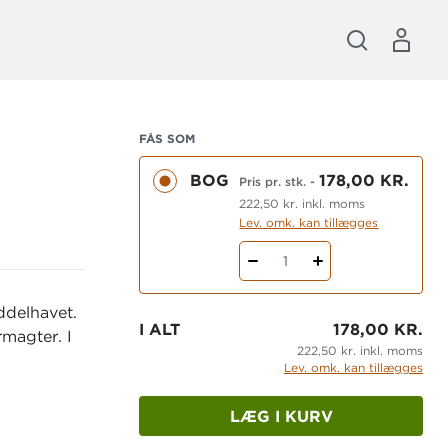
FÅS SOM
BOG
178,00 KR.
Pris pr. stk.
-
222,50 kr. inkl. moms
Lev. omk. kan tillægges
1
ddelhavet.
I ALT
178,00 KR.
rmagter. I
222,50 kr. inkl. moms
Lev. omk. kan tillægges
LÆG I KURV