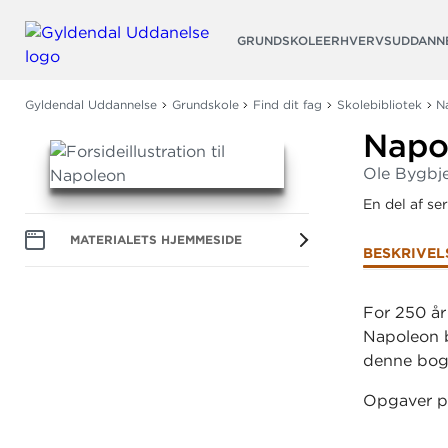
Søg
GRUNDSKOLE
ERHVERVSUDDANN
Gyldendal Uddannelse
Grundskole
Find dit fag
Skolebibliotek
N
Napo
Ole Bygbj
En del af se
MATERIALETS HJEMMESIDE
BESKRIVEL
For 250 år
Napoleon b
denne bog 
Opgaver p