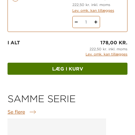
222,50 kr. inkl. moms
Gratis opgaver på fagbog.gyldendal.dk.
Lev. omk. kan tillægges
1
I ALT
178,00 KR.
222,50 kr. inkl. moms
Lev. omk. kan tillægges
LÆG I KURV
SAMME SERIE
Se flere
Samme serie