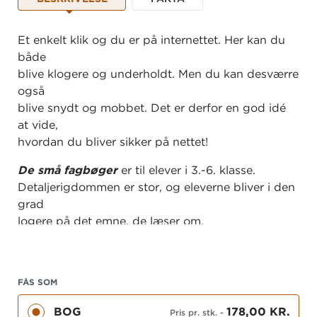
Et enkelt klik og du er på internettet. Her kan du
både
blive klogere og underholdt. Men du kan desværre
også
blive snydt og mobbet. Det er derfor en god idé
at vide,
hvordan du bliver sikker på nettet!
De små fagbøger
er til elever i 3.-6. klasse.
Detaljerigdommen er stor, og eleverne bliver i den
grad
logere på det emne, de læser om.
Bøgerne kan med stort udbytte bruges til
læsekurser,
læsning i fagene, faglig læsning, projekt- og
FÅS SOM
temaarbejde
samt interesselæsning.
BOG
178,00 KR.
Pris pr. stk.
-