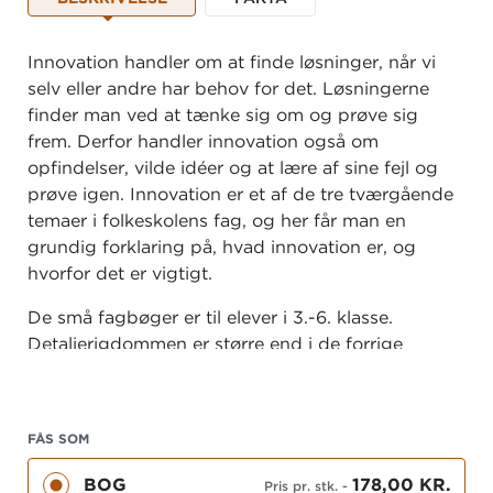
Innovation handler om at finde løsninger, når vi
selv eller andre har behov for det. Løsningerne
finder man ved at tænke sig om og prøve sig
frem. Derfor handler innovation også om
opfindelser, vilde idéer og at lære af sine fejl og
prøve igen. Innovation er et af de tre tværgående
temaer i folkeskolens fag, og her får man en
grundig forklaring på, hvad innovation er, og
hvorfor det er vigtigt.
De små fagbøger er til elever i 3.-6. klasse.
Detaljerigdommen er større end i de forrige
serier, og eleverne bliver i den grad klogere på det
emne, de læser om. Bøgerne kan med stort
udbytte bruges til læsekurser, læsning i fagene,
FÅS SOM
faglig læsning, projekt- og temaarbejde samt
interesselæsning.
BOG
178,00 KR.
Pris pr. stk.
-