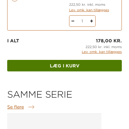
222,50 kr. inkl. moms
Der er gratis opgaver til alle seriens bøger på
Lev. omk. kan tillægges
fagbog.gyldendal.dk.
1
I ALT
178,00 KR.
222,50 kr. inkl. moms
Lev. omk. kan tillægges
LÆG I KURV
SAMME SERIE
Se flere
Samme serie