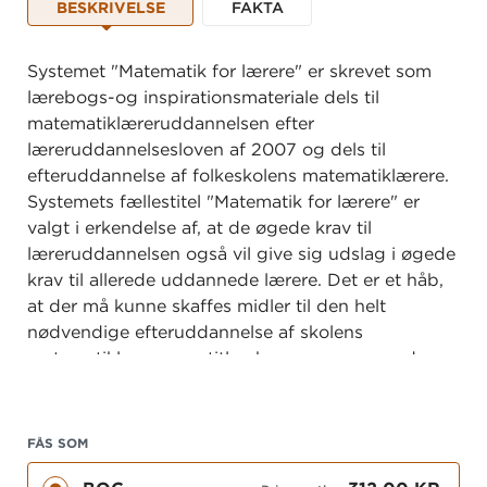
BESKRIVELSE
FAKTA
Systemet "Matematik for lærere" er skrevet som
lærebogs-og inspirationsmateriale dels til
matematiklæreruddannelsen efter
læreruddannelsesloven af 2007 og dels til
efteruddannelse af folkeskolens matematiklærere.
Systemets fællestitel "Matematik for lærere" er
valgt i erkendelse af, at de øgede krav til
læreruddannelsen også vil give sig udslag i øgede
krav til allerede uddan­nede lærere. Det er et håb,
at der må kunne skaffes midler til den helt
nødvendige efteruddannelse af skolens
matematiklærere, og titlen hænger sammen den
overbe­visning, at dette materiale vil kunne finde
anvendelse også i denne sammenhæng.
FÅS SOM