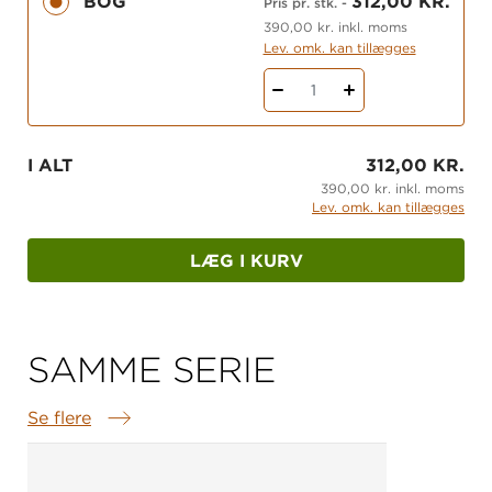
BOG
312,00 KR.
Pris pr. stk.
-
390,00 kr. inkl. moms
Lev. omk. kan tillægges
1
I ALT
312,00 KR.
390,00 kr. inkl. moms
Lev. omk. kan tillægges
LÆG I KURV
SAMME SERIE
Se flere
Samme serie