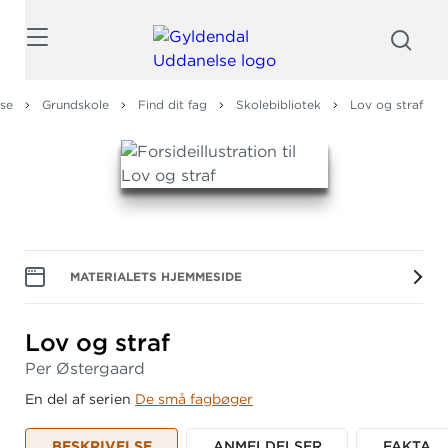
Søg
se
Grundskole
Find dit fag
Skolebibliotek
Lov og straf
MATERIALETS HJEMMESIDE
Lov og straf
Per Østergaard
En del af serien
De små fagbøger
BESKRIVELSE
ANMELDELSER
FAKTA