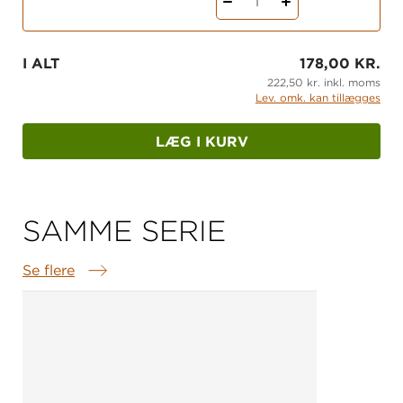
1
I ALT
178,00 KR.
222,50 kr. inkl. moms
Lev. omk. kan tillægges
LÆG I KURV
SAMME SERIE
Se flere
Samme serie