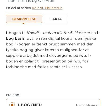
Thomas Kaas og Ole Freil
En del af serien
Kolorit. Mellemtrin
BESKRIVELSE
FAKTA
I-bogen til
Kolorit - matematik for 5. klasse
er en
i-
bog basis
, dvs. en ren digital kopi af den fysiske
bog. I-bogen er tænkt brugt sammen med den
fysiske bog og giver læreren mulighed for at
supplere arbejdet med elevbøgerne på iwb. I-
bogen er oplagt til præsentation på iwb, fx i
forbindelse med fælles samtaler i klassen.
FÅS SOM
I-BOG (MED
Pris pr. klasse
-