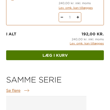
Lektiesiderne indeholder blandede opgaver og
240,00 kr. inkl. moms
Lev. omk. kan tillægges
giver eleverne mulighed for at øve og
vedligeholde de faglige begreber på forskellige
1
niveauer.
I tilknytning til grundbogen findes: Rød
I ALT
192,00 KR.
arbejdsbog, grøn arbejdsbog og Lærerens
240,00 kr. inkl. moms
ressourcebog.
Lev. omk. kan tillægges
LÆG I KURV
SAMME SERIE
Se flere
Samme serie