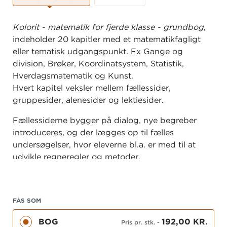
Kolorit - matematik for fjerde klasse - grundbog
,
indeholder 20 kapitler med et matematikfagligt
eller tematisk udgangspunkt. Fx Gange og
division, Brøker, Koordinatsystem, Statistik,
Hverdagsmatematik og Kunst.
Hvert kapitel veksler mellem fællessider,
gruppesider, alenesider og lektiesider.
Fællessiderne bygger på dialog, nye begreber
introduceres, og der lægges op til fælles
undersøgelser, hvor eleverne bl.a. er med til at
udvikle regneregler og metoder.
Gruppesiderne og alenesiderne følger op på
fællessiderne, hvor eleverne træner de nye faglige
sammenhænge, bl.a. gennem spil og anvendelse
FÅS SOM
af begreberne i dagligdags situationer.
BOG
192,00 KR.
Pris pr. stk.
-