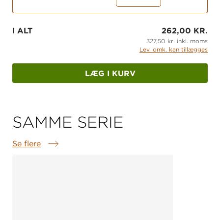
I ALT
262,00 KR.
327,50 kr. inkl. moms
Lev. omk. kan tillægges
LÆG I KURV
SAMME SERIE
Se flere
Samme serie