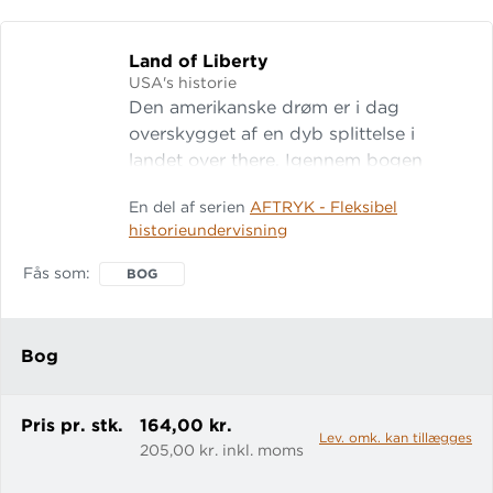
Land of Liberty
USA's historie
Den amerikanske drøm er i dag
overskygget af en dyb splittelse i
landet over there. Igennem bogen
arbejder eleverne med befolkningens
En del af serien
AFTRYK - Fleksibel
historiske konfrontationer med
historieundervisning
hinanden, så de på oplyst grundlag
kan hjælpe nutidens USA back on
Fås som
BOG
track. Land of Liberty er en del af
AFTRYK, som er temabaserede
historiebøger med alt, hvad du og dine
Bog
elever har brug fo
Pris pr. stk.
164,00 kr.
Lev. omk. kan tillægges
205,00 kr. inkl. moms