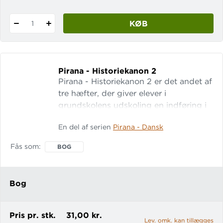
KØB
1
Pirana - Historiekanon 2
Pirana - Historiekanon 2 er det andet af
tre hæfter, der giver elever i
grundskolens udskoling en indføring i
10 af de 29 kanonpunkter i
En del af serien
Pirana - Dansk
Undervisningsministeriets
historiekanon (fra Den Westfalske Fred
Fås som
BOG
til Systemskiftet 1901). Hæftet er tænkt
som et supplerende materiale, der på
en sjov og anderledes måde kan give
Bog
eleverne viden om nogle af de vigtigste
begivenheder og personligheder i
danmarks- og verdenshisto
Pris pr. stk.
31,00 kr.
Lev. omk. kan tillægges