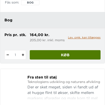
fronter, menneskelige konsekvenser og
Fås som
BOG
den fortsatte betydning af en konflikt,
der aldrig kogte over - men som hele
tiden ulmede faretruende. Den kolde
Bog
krig er en del af AFTRYK, som er
Pris pr. stk.
164,00 kr.
Lev. omk. kan tillægges
205,00 kr. inkl. moms
KØB
1
Fra sten til støj
Teknologiens udvikling og naturens afvikling
Der er sket meget, siden vi fandt ud af
at hugge flint til økser, skifte mellem
markens afgrøder og male korn til mel
ved hjælp af vindkraft. I denne bog