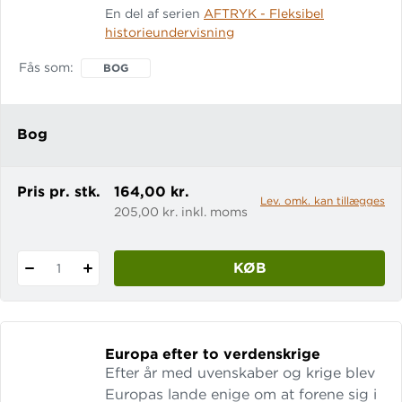
En del af serien
AFTRYK - Fleksibel
lærer eleverne om vigtige teknologiske
historieundervisning
fremskridt, og hvad de har kostet
naturen, som blev glemt og klemt
Fås som
BOG
undervejs. Fra sten til støj er en del af
AFTRYK, som er temabaserede
historiebøger med alt, hvad du og dine
Bog
elever har brug for til en
Pris pr. stk.
164,00 kr.
Lev. omk. kan tillægges
205,00 kr. inkl. moms
KØB
1
Europa efter to verdenskrige
Efter år med uvenskaber og krige blev
Europas lande enige om at forene sig i