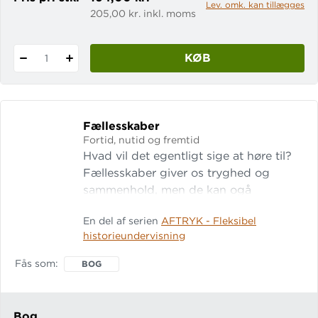
Lev. omk. kan tillægges
205,00 kr. inkl. moms
KØB
1
Fællesskaber
Fortid, nutid og fremtid
Hvad vil det egentligt sige at høre til?
Fællesskaber giver os tryghed og
sammenhold, men de kan ogå
udfordre og udelukke. I denne
En del af serien
AFTRYK - Fleksibel
temabog udforsker eleverne
historieundervisning
fællesskabets mange former gennem
tiden - fra familiens rammer og
Fås som
BOG
landsbyens bånd til nationale
bevægelser og nye digitale
fællesskaber. Gennem arbejde med
Bog