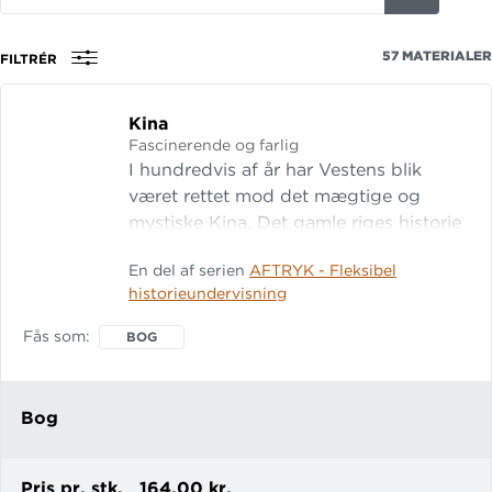
på
titel,
57
MATERIALER
FILTRÉR
fag,
forfatter
Kina
eller
Fascinerende og farlig
isbn
I hundredvis af år har Vestens blik
været rettet mod det mægtige og
mystiske Kina. Det gamle riges historie
vikler sig ind og ud af Europas - og
En del af serien
AFTRYK - Fleksibel
kender eleverne den, forstår de bedre,
historieundervisning
hvad Kina og Vesten har på spil i dag. I
denne bog arbejder de med
Fås som
BOG
fortællinger om Konfucius, kejsere,
opiumskrige og kulturrevolution - og
undersøger, hvordan ideer, magt og
Bog
handel har formet forholdet mellem
Øst og Vest.
Pris pr. stk.
164,00 kr.