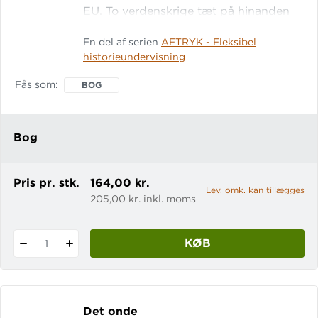
EU. To verdens­krige tæt på hinanden
udløste samarbejdet, og siden da er
En del af serien
AFTRYK - Fleksibel
det kun blevet tættere. Men, for der er
historieundervisning
et men! I denne bog undersøger
eleverne Europas konfliktfyldte fortid
Fås som
BOG
for bl.a. at finde svar og gode råd til en
usikker fremtid. Europa efter to
verdenskrige er en del af AFTRYK, som
Bog
er temabaserede histo
Pris pr. stk.
164,00 kr.
Lev. omk. kan tillægges
205,00 kr. inkl. moms
KØB
1
Det onde