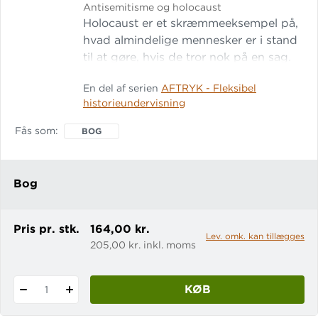
Antisemitisme og holocaust
Holocaust er et skræmmeeksempel på,
hvad almindelige mennesker er i stand
til at gøre, hvis de tror nok på en sag.
Men var der andet, der drev dem, og
En del af serien
AFTRYK - Fleksibel
var det ondskab? Bogen klæder
historieundervisning
eleverne på til at reflektere over
historien og diskutere, om folkemord
Fås som
BOG
kan forhindres i fremtiden. Det onde er
en del af AFTRYK, som er
temabaserede historiebøger med alt,
Bog
hvad du og dine elever har brug for til
e
Pris pr. stk.
164,00 kr.
Lev. omk. kan tillægges
205,00 kr. inkl. moms
KØB
1