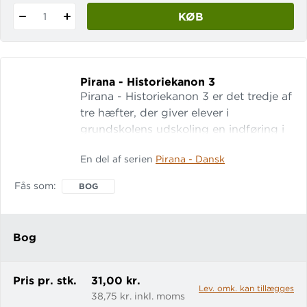
KØB
1
Pirana - Historiekanon 3
Pirana - Historiekanon 3 er det tredje af
tre hæfter, der giver elever i
grundskolens udskoling en indføring i
de 9 sidste af 29 kanonpunkter i
En del af serien
Pirana - Dansk
Undervisningsministeriets
historiekanon. Hæftet er tænkt som et
Fås som
BOG
supplerende materiale, der på en sjov
og anderledes måde kan give eleverne
viden om nogle af de vigtigste
Bog
begivenheder og personligheder i
danmarks- og verdenshistorien.
Pris pr. stk.
31,00 kr.
Lev. omk. kan tillægges
38,75 kr. inkl. moms