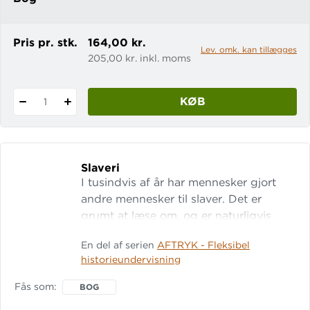
forskellige kildetyper bliver de klædt
på til at diskutere, hvordan
fællesskaber opstår, udvikler sig
Pris pr. stk.
164,00 kr.
Lev. omk. kan tillægges
205,00 kr. inkl. moms
KØB
1
Slaveri
I tusindvis af år har mennesker gjort
andre mennesker til slaver. Det er
grumt at læse om, og er naturligvis
ikke længere lovligt. For sådan
En del af serien
AFTRYK - Fleksibel
behandler vi da ikke hinanden i dag -
historieundervisning
eller gør vi? I denne temabog arbejder
eleverne med slaveriets historie og det
Fås som
BOG
menneskesyn, der beseglede de