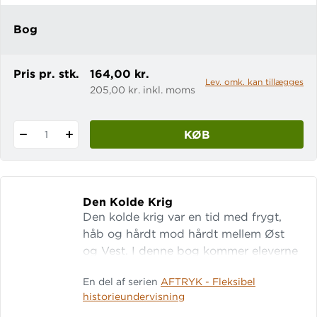
slavegjortes skæbner. Slaveri er en del
af AFTRYK, som er temabaserede
Bog
historiebøger med alt, hvad du og di
Pris pr. stk.
164,00 kr.
Lev. omk. kan tillægges
205,00 kr. inkl. moms
KØB
1
Den Kolde Krig
Den kolde krig var en tid med frygt,
håb og hårdt mod hårdt mellem Øst
og Vest. I denne bog kommer eleverne
tæt på perioden gennem autentiske
En del af serien
AFTRYK - Fleksibel
historiske kilder og undersøgende
historieundervisning
opgaver. Fokus er på de ideologiske