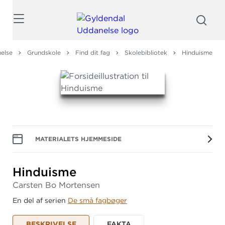
Søg
else
Grundskole
Find dit fag
Skolebibliotek
Hinduisme
MATERIALETS HJEMMESIDE
Hinduisme
Carsten Bo Mortensen
En del af serien
De små fagbøger
BESKRIVELSE
FAKTA