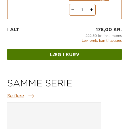
1
I ALT
178,00 KR.
222,50 kr. inkl. moms
Lev. omk. kan tillægges
LÆG I KURV
SAMME SERIE
Se flere
Samme serie