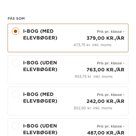
to klasser, der skal bruge bogen, skal du bestille 2
eksemplarer i boksen til højre.
FÅS SOM
Den angivne pris gælder pr. år pr. klasse. Ønsker
du at bruge i-bogen
uden
de tilhørende
I-BOG (MED
Pris pr. klasse
-
elevbøger, er prisen en anden. Klik
her
.
ELEVBØGER)
379,00 KR./ÅR
473,75 kr. inkl. moms
I-BOG (UDEN
Pris pr. klasse
-
ELEVBØGER)
763,00 KR./ÅR
953,75 kr. inkl. moms
I-BOG (MED
Pris pr. klasse
-
ELEVBØGER)
242,00 KR./ÅR
302,50 kr. inkl. moms
I-BOG (UDEN
Pris pr. klasse
-
ELEVBØGER)
487,00 KR./ÅR