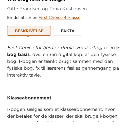
Gitte Frandsen og Tania Kristiansen
En del af serien
First Choice 4. klasse
BESKRIVELSE
FAKTA
First Choice for fjerde - Pupil's Book i-bog
er en
i-
bog basis
, dvs. en ren digital kopi af den fysiske
bog. I-bogen er tænkt brugt sammen med den
fysiske bog, fx til lærerens fælles gennemgang på
interaktiv tavle.
Klasseabonnement
I-bogen sælges som et klasseabonnement, hvor
der betales for de klasser, der skal bruge i-bogen
sammen med
de tilhørende elevbøger. Har du fx