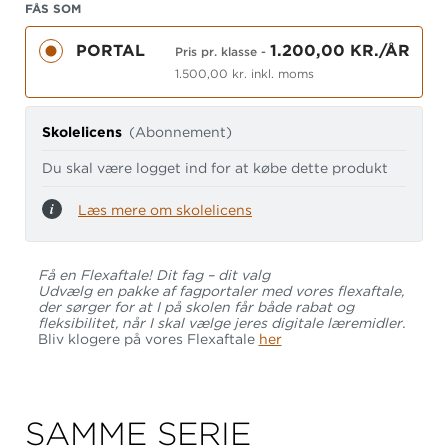
FÅS SOM
PORTAL
1.200,00 KR./ÅR
Pris pr. klasse
-
Fanebladet
Topics
indeholder en række kendte og
1.500,00 kr. inkl. moms
hverdagsnære temaer – fx
Colours
,
Family
,
Clothes
,
Home
og
Seasons
. Alle temaer indeholder
billeder, lyd, video samt både digitale og kreative
Skolelicens
(Abonnement)
opgaver. Desuden har Shane Brox har lavet
Du skal være logget ind for at købe dette produkt
videoer til alle temaer.
Læs mere om skolelicens
Hvert tema er opdelt i tre niveauer, der tydeliggør
en progression. Man kan vælge at arbejde med
hele temaet, men niveauerne kan også bruges
Få en Flexaftale! Dit fag – dit valg
uafhængigt af hinanden. Alle niveauer har samme
Udvælg en pakke af fagportaler med vores flexaftale,
der sørger for at I på skolen får både rabat og
enkle struktur, der gør indholdet tilgængeligt og
fleksibilitet, når I skal vælge jeres digitale læremidler.
let for eleverne at navigere i.
Bliv klogere på vores Flexaftale
her
Der er en udførlig lærervejledning til hvert niveau.
SAMME SERIE
Fanebladet
Words
indeholder forskellige emner,