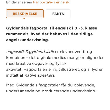
En del af serien
Fagportaler i engelsk
BESKRIVELSE
FAKTA
Gyldendals fagportal til engelsk i 0.-3. klasse
rummer alt, hvad der behøves i den tidlige
engelskundervisning.
engelsk0-3.gyldendal.dk
er elevhenvendt og
kombinerer det digitale medies mange muligheder
med kreative opgaver og fysisk
aktivitet. Fagportalen er rigt illustreret, og al lyd er
indtalt af
native speakers
.
Med Gyldendals fagportaler får du oplevende,
undersøgende og producerende undervisning -
løbende opdateret med indhold, didaktik og
funktionalitet.
Læs mere om Gyldendals
fagportaler.