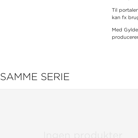
Til portale
kan fx bru
Med Gylden
produceren
funktionali
Som noget 
audiologop
udrullet p
SAMME SERIE
Ingen produkter