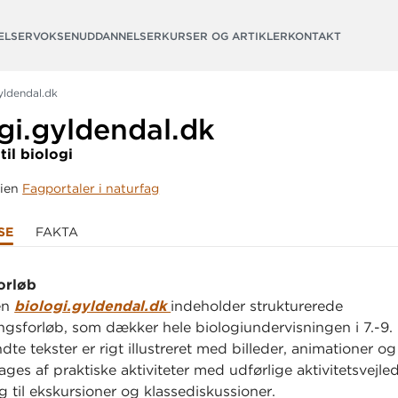
ELSER
VOKSENUDDANNELSER
KURSER OG ARTIKLER
KONTAKT
yldendal.dk
gi.
gyldendal.
dk
til biologi
rien
Fagportaler i naturfag
SE
FAKTA
orløb
en
biologi.gyldendal.dk
indeholder strukturerede
ngsforløb, som dækker hele biologiundervisningen i 7.-9. 
te tekster er rigt illustreret med billeder, animationer og
ges af praktiske aktiviteter med udførlige aktivitetsvejle
 til ekskursioner og klassediskussioner.