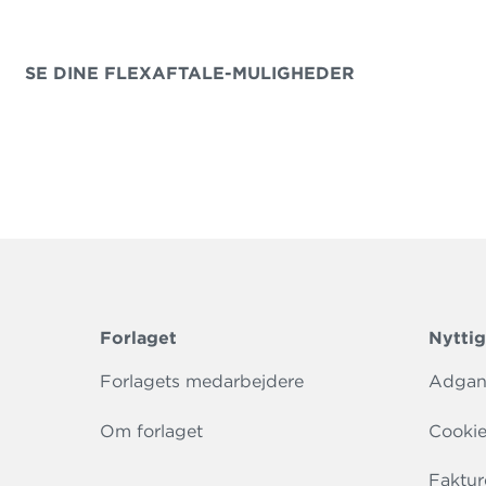
fagportaler og skræddersy jeres helt egen pa
SE DINE FLEXAFTALE-MULIGHEDER
Forlaget
Nyttig
Forlagets medarbejdere
Adgang
Om forlaget
Cookie
Faktur