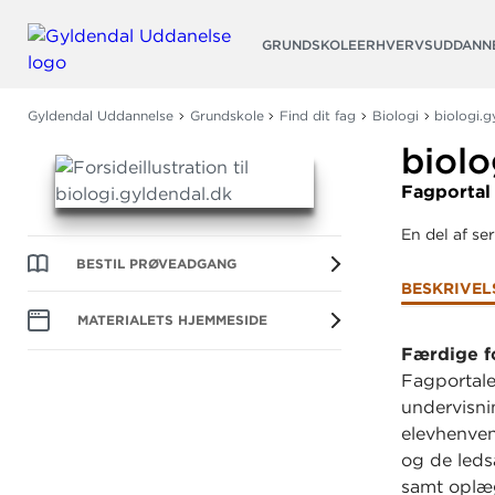
Søg
GRUNDSKOLE
ERHVERVSUDDANN
Gyldendal Uddannelse
Grundskole
Find dit fag
Biologi
biologi.g
biolo
Fagportal 
En del af se
BESTIL PRØVEADGANG
BESKRIVEL
MATERIALETS HJEMMESIDE
Færdige f
Fagportal
undervisni
elevhenvend
og de ledsa
samt oplæg