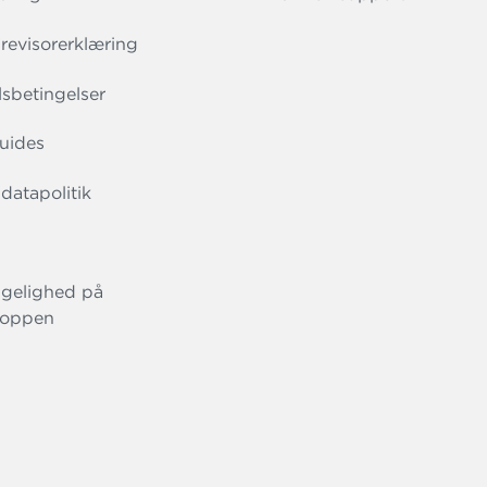
evisorerklæring
sbetingelser
uides
datapolitik
gelighed på
oppen