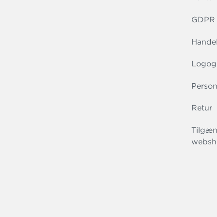
GDPR r
Handel
Logog
Person
Retur
Tilgæn
websh