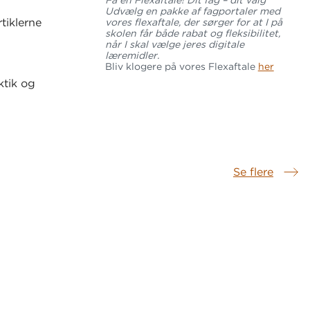
Få en Flexaftale! Dit fag – dit valg
Udvælg en pakke af fagportaler med
rtiklerne
vores flexaftale, der sørger for at I på
skolen får både rabat og fleksibilitet,
når I skal vælge jeres digitale
læremidler.
Bliv klogere på vores Flexaftale
her
ktik og
jde med
 som er
Se flere
Samme serie