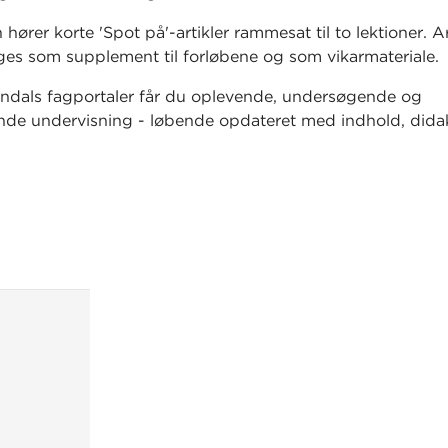
n hører korte 'Spot på'-artikler rammesat til to lektioner. A
ges som supplement til forløbene og som vikarmateriale.
dals fagportaler får du oplevende, undersøgende og
de undervisning - løbende opdateret med indhold, dida
tet.
Læs mere om Gyldendals fagportaler.
nyt på Gyldendals fagportal til biologi har vi, i samarbe
æd Ida Ingvald Kroner, udviklet et fagligt læsekoncept,
å alle opdaterede og nye forløb.