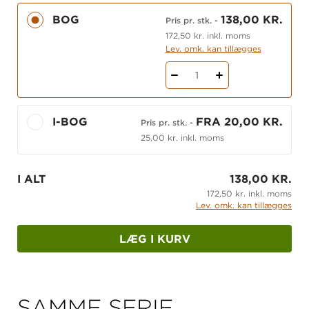
gennembrud til nyhedsartikler og hjemmesider.
BOG
138,00 KR.
Tekstforståelsen sikres med før-, under- og
Pris pr. stk.
-
efterlæsningsopgaver samt klare illustrative
172,50 kr. inkl. moms
Lev. omk. kan tillægges
modeller.
1
Den sproglige sikkerhed styrkes gennem
instruktive grammatiske øvelser. Der er bl.a. fokus
på ordstilling, ordforråd, tegnsætning, citatteknik
I-BOG
FRA 20,00 KR.
Pris pr. stk.
-
osv.
25,00 kr. inkl. moms
Desuden giver
Alverdens dansk D
gennem sine
valg af temaer og ikke mindst med gennem
I ALT
138,00 KR.
periodelæsningen en historisk og sociokulturel
172,50 kr. inkl. moms
Lev. omk. kan tillægges
introduktion til normer, værdier og livsformer i
Danmark.
LÆG I KURV
Der er fokus på emner som:
Erindring
SAMME SERIE
Forsoning