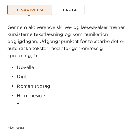
BESKRIVELSE
FAKTA
Gennem aktiverende skrive- og læseøvelser træner
kursisterne tekstlæsning og kommunikation i
dagligdagen. Udgangspunktet for tekstarbejdet er
autentiske tekster med stor genremæssig
spredning, fx:
Novelle
Digt
Romanuddrag
Hjemmeside
Drama
Artikel
Tekstvalget spænder bredt fra det moderne
FÅS SOM