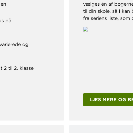
den
vælges én af bøgerne 
til din skole, så I 
fra seriens liste, so
us på
 varierede og
 2 til 2. klasse
LÆS MERE OG B