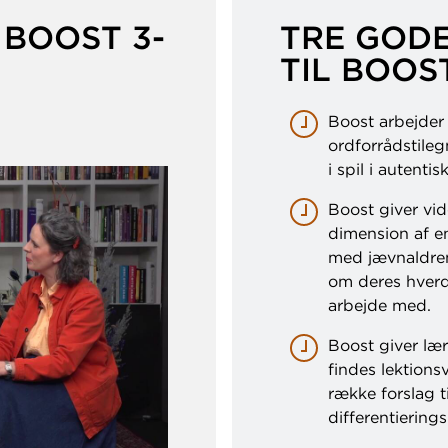
 BOOST 3-
TRE GODE
TIL BOOS
Boost arbejder
ordforrådstileg
i spil i autent
Boost giver vi
dimension af en
med jævnaldren
om deres hverd
arbejde med.
Boost giver lær
findes lektions
række forslag t
differentiering