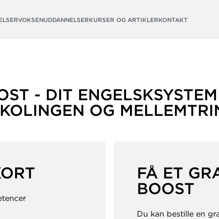
ELSER
VOKSENUDDANNELSER
KURSER OG ARTIKLER
KONTAKT
OST - DIT ENGELSKSYSTEM 
SKOLINGEN OG MELLEMTRI
KORT
FÅ ET GR
BOOST
etencer
Du kan bestille en gr