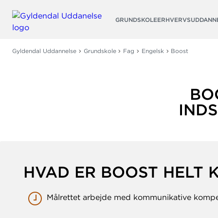
Søg
GRUNDSKOLE
ERHVERVSUDDANN
Gyldendal Uddannelse
Grundskole
Fag
Engelsk
Boost
BO
IND
HVAD ER BOOST HELT 
Målrettet arbejde med kommunikative komp