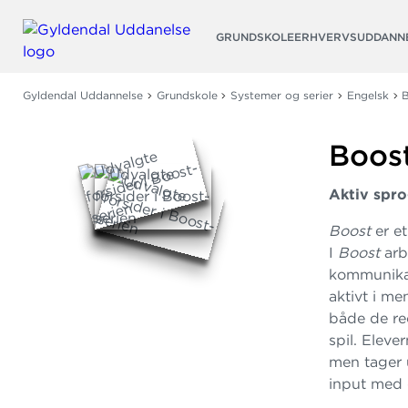
Søg
GRUNDSKOLE
ERHVERVSUDDANN
Gyldendal Uddannelse
Grundskole
Systemer og serier
Engelsk
Boos
Aktiv spro
Boost
er et
I
Boost
arb
kommunikat
aktivt i m
både de re
spil. Eleve
men tager
input med 