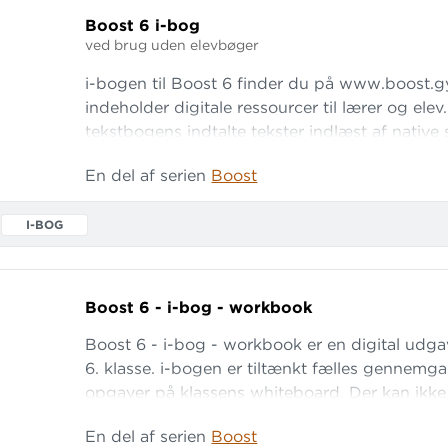
Boost 6 i-bog
ved brug uden elevbøger
i-bogen til Boost 6 finder du på www.boost.g
indeholder digitale ressourcer til lærer og elev.
tekstbogens indtalte tekster indlæst af native 
og introfilm til alle seks kapitler. Endelig rum
En del af serien
Boost
træningsopgaver med fokus på læse- og lyttef
ordforrådstilegnelse og grammatik. Læs
I-BOG
Boost 6 - i-bog - workbook
Boost 6 - i-bog - workbook er en digital udga
6. klasse. i-bogen er tiltænkt fælles gennem
opgaver på klassens whiteboard. Der kan ikke s
opgaver i den digitale udgave af arbejdsbog
En del af serien
Boost
KUN kan købes, hvis skolen har anskaffet et k