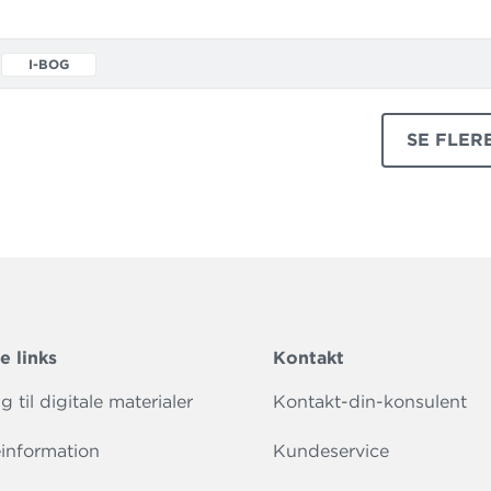
udgave af Boost 6 workbook.
I-BOG
SE FLER
PRODUK
e links
Kontakt
 til digitale materialer
Kontakt-din-konsulent
information
Kundeservice