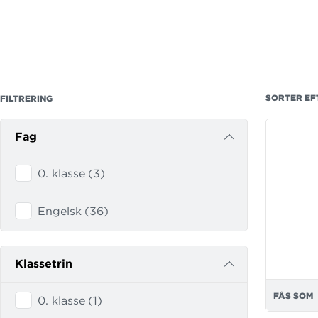
Ordforråds
Boost
er t
systematis
højfrekvent
SORTER EF
FILTRERING
pædagogisk
og vending
Fag
betyder, at
fraser man
0. klasse
(
3
)
på den må
ordforrådst
Engelsk
(
36
)
Mål og eva
I hvert te
Klassetrin
der følges
Læs mere o
FÅS SOM
0. klasse
(
1
)