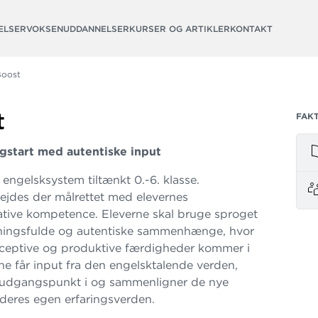
ELSER
VOKSENUDDANNELSER
KURSER OG ARTIKLER
KONTAKT
Boost
t
FAK
gstart med autentiske input
 engelsksystem tiltænkt 0.-6. klasse.
ejdes der målrettet med elevernes
ive kompetence. Eleverne skal bruge sproget
eningsfulde og autentiske sammenhænge, hvor
ceptive og produktive færdigheder kommer i
rne får input fra den engelsktalende verden,
 udgangspunkt i og sammenligner de nye
deres egen erfaringsverden.