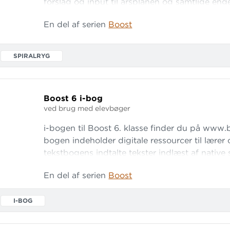
forslag og input til årsplanen og samtlige engel
Derudover rummer den en række kopiark, der 
En del af serien
Boost
med forløbets mål. Endelig byder lærervejled
lege og aktiviteter, der sikrer variation og bev
undervisningen.
SPIRALRYG
Boost 6 i-bog
ved brug med elevbøger
i-bogen til Boost 6. klasse finder du på www.b
bogen indeholder digitale ressourcer til lærer o
tekstbogens indtalte tekster indlæst af native 
til alle seks kapitler. Endelig rummer i-boge
En del af serien
Boost
fokus på læse- og lytteforståelse, ordforrådst
grammatik. Læs
I-BOG