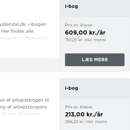
BOG
i-bog
yldendal.dk. i-bogen
Pris pr. klasse
 Her findes alle
609,00 kr./år
speakers, lytteøvelser
761,25 kr. inkl. moms
mer i-bogen
orståelse,
OM
LÆS MERE
BOOST
6
I-
BOG
i-bog
ve af arbejdsbogen til
gang af arbejdsbogens
Pris pr. klasse
213,00 kr./år
krives eller løses
en. Bemærk at i-bogen
266,25 kr. inkl. moms
lassesæt af den fysiske