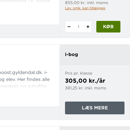
sklektioner i 6. klasse.
855,00 kr. inkl. moms
understøtter arbejdet
Lev. omk. kan tillægges
ningen på en samling
ægelse i
KØB
1
i-bog
oost.gyldendal.dk. i-
Pris pr. klasse
g elev. Her findes alle
305,00 kr./år
speakers og introfilm
381,25 kr. inkl. moms
n træningsopgaver med
ilegnelse og
OM
LÆS MERE
BOOST
6
I-