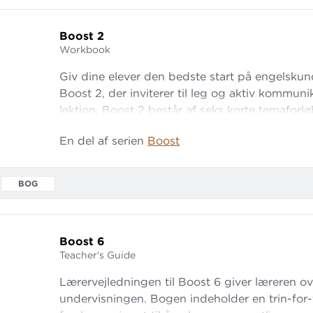
Boost 2
Workbook
Giv dine elever den bedste start på engelsku
Boost 2, der inviterer til leg og aktiv kommunik
lektion. Boost 2 består af seks korte temaforlø
systematisk arbejde med ordforrådstilegnelse. 
En del af serien
Boost
på mundtlighed, og alle forløb kombinerer det
med leg og bevægelse. De gennemgående te
BOG
Boost 6
Teacher's Guide
Lærervejledningen til Boost 6 giver læreren ove
undervisningen. Bogen indeholder en trin-for-