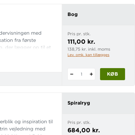
Bog
ndervisningen med
Pris pr. stk.
ation fra første
111,00 kr.
b, der lægger op til et
138,75 kr. inkl. moms
Der er tydeligt fokus
Lev. omk. kan tillægges
 sproglige arbejde
maer
KØB
1
Spiralryg
rblik og inspiration til
Pris pr. stk.
trin vejledning med
684,00 kr.