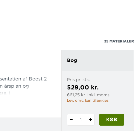
35
MATERIALER
Bog
sentation af Boost 2
Pris pr. stk.
en årsplan og
529,00 kr.
se. I
661,25 kr. inkl. moms
arbejde med elevbogen
Lev. omk. kan tillægges
l lærerstyrede lege og
 meningsfuld
KØB
1