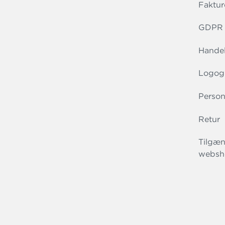
Faktur
GDPR r
Handel
Logog
Person
Retur
Tilgæn
websh