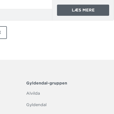
OM
LÆS MERE
BOOST
6
-
E
I-
TER
BOG
-
WORKB
Gyldendal-gruppen
Alvilda
Gyldendal