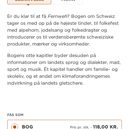
Er du klar til at få
Fernweh
? Bogen om Schweiz
tager os med op på de højeste tinder, til folkefest
med alpehorn, jodelsang og folkedragter og
introducerer os til verdensberømte schweiziske
produkter, mærker og virksomheder.
Bogens otte kapitler byder desuden på
informationer om landets sprog og dialekter, mad,
sport og musik. Ét kapitel handler om familie- og
skoleliv, og et andet om klimaforandringernes
indvirkning på landets gletschere.
Se et opslag fra bogen, og læs mere om bogens
indhold på
eselsohr.gyldendal.dk
FÅS SOM
BOG
118,00 KR.
Pris pr. stk.
-