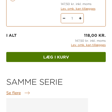
147,50 kr. inkl. moms
Lev. omk. kan tillægges
1
I ALT
118,00 KR.
147,50 kr. inkl. moms
Lev. omk. kan tillægges
LÆG I KURV
SAMME SERIE
Se flere
Samme serie