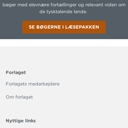
bøger med elevnære fortællinger og relevant viden om
de tysktalende lande.
SE BØGERNE I LÆSEPAKKEN
Forlaget
Forlagets medarbejdere
Om forlaget
Nyttige links