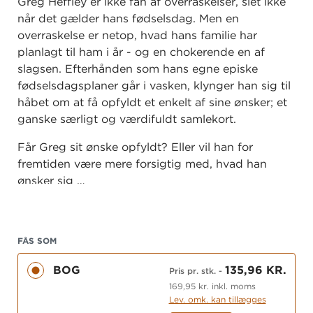
Greg Heffley er ikke fan af overraskelser, slet ikke
når det gælder hans fødselsdag. Men en
overraskelse er netop, hvad hans familie har
planlagt til ham i år - og en chokerende en af
slagsen. Efterhånden som hans egne episke
fødselsdagsplaner går i vasken, klynger han sig til
håbet om at få opfyldt et enkelt af sine ønsker; et
ganske særligt og værdifuldt samlekort.
Får Greg sit ønske opfyldt? Eller vil han for
fremtiden være mere forsigtig med, hvad han
ønsker sig …
FÅS SOM
BOG
135,96 KR.
Pris pr. stk.
-
169,95 kr. inkl. moms
Lev. omk. kan tillægges