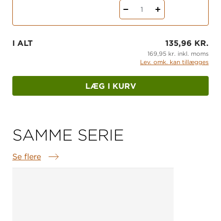
1
I ALT
135,96 KR.
169,95 kr. inkl. moms
Lev. omk. kan tillægges
LÆG I KURV
SAMME SERIE
Se flere
Samme serie