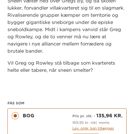
Sneen vælter ned over Gregs by, og da skolen
lukker, forvandler villakvarteret sig til en slagmark.
Rivaliserende grupper kæmper om territorie og
bygger gigantiske sneborge under de episke
sneboldkampe. Midt i kampens vanvid står Greg
og Rowley, og de to venner må nu lære at
navigere i nye alliancer mellem forrædere og
brutale bander.
Vil Greg og Rowley stå tilbage som kvarterets
helte eller tabere, når sneen smelter?
FÅS SOM
BOG
135,96 KR.
Pris pr. stk.
-
169,95 kr. inkl. moms
Lev. omk. kan tillægges