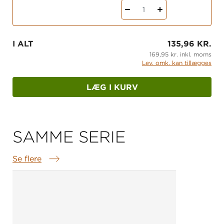
1
I ALT
135,96 KR.
169,95 kr. inkl. moms
Lev. omk. kan tillægges
LÆG I KURV
SAMME SERIE
Se flere
Samme serie