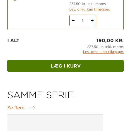
undersøgende aktiviteter, der sætter fokus på det
237,50 kr. inkl. moms
Lev. omk. kan tillægges
sproglige og læsefaglige i en meningsfuld
kontekst.
1
I ALT
190,00 KR.
237,50 kr. inkl. moms
Lev. omk. kan tillægges
LÆG I KURV
SAMME SERIE
Se flere
Samme serie