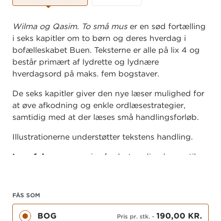
Wilma og Qasim. To små mus
er en sød fortælling
i seks kapitler om to børn og deres hverdag i
bofælleskabet Buen. Teksterne er alle på lix 4 og
består primært af lydrette og lydnære
hverdagsord på maks. fem bogstaver.
De seks kapitler giver den nye læser mulighed for
at øve afkodning og enkle ordlæsestrategier,
samtidig med at der læses små handlingsforløb.
Illustrationerne understøtter tekstens handling.
Læsefokus
er en serie af selvstændige bøger til
0.-3. klasse. Bøgerne er i tre niveauer, hhv. grøn,
blå og rød. Bøgerne er velegnede til frilæsning og
kan desuden anvendes til både fælles og
FÅS SOM
differentieret læseundervisning. Bagerst i hver
BOG
190,00 KR.
bog er et opslag med ideer til legende og
Pris pr. stk.
-