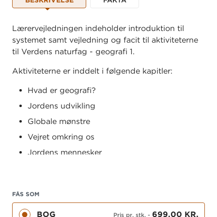
Lærervejledningen indeholder introduktion til
systemet samt vejledning og facit til aktiviteterne
til Verdens naturfag - geografi 1.
Aktiviteterne er inddelt i følgende kapitler:
Hvad er geografi?
Jordens udvikling
Globale mønstre
Vejret omkring os
Jordens mennesker
Læs mere om systemet
Få et overblik over alle materialer i systemet
FÅS SOM
Se flere materialer til geografi
BOG
699,00 KR.
Pris pr. stk.
-