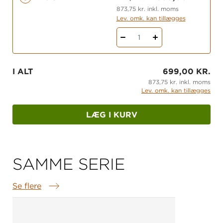
873,75 kr. inkl. moms
Lev. omk. kan tillægges
1
I ALT
699,00 KR.
873,75 kr. inkl. moms
Lev. omk. kan tillægges
LÆG I KURV
SAMME SERIE
Se flere
Samme serie