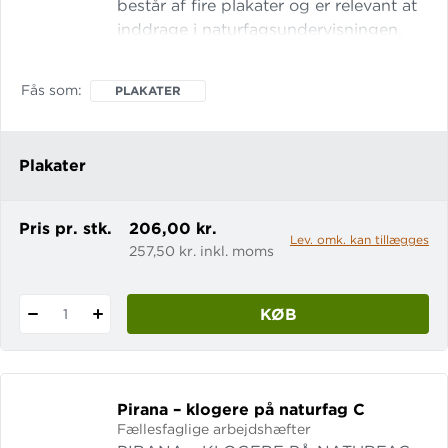
består af fire plakater og er relevant at
inddrage i naturfagsundervisningen.
Følgende plakater medfølger: Vands
kredsløb Nitrogens kredsløb Fosfors
Fås som
PLAKATER
kredsløb Carbons kredsløb Alle
plakater måler 70 x 100 cm og leveres
foldet.
Plakater
Pris pr. stk.
206,00 kr.
Lev. omk. kan tillægges
257,50 kr. inkl. moms
KØB
1
Pirana – klogere på naturfag C
Fællesfaglige arbejdshæfter