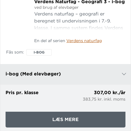
Verdens Naturfag - Geografi 3 - i-bog
ved brug af elevbøger
Verdens naturfag – geografi er
beregnet til undervisningen i 7.-9.
klasse. I samme system findes Verdens
naturfag – fysik/kemi og Verdens
En del af serien
Verdens naturfag
naturfag – biologi. Læs mere om
systemet I-bogen til Verdens naturfag
Fås som
I-BOG
– geografi indeholder: En digital
udgave af grundb
i-bog (Med elevbøger)
i-bog (Uden elevbøger)
Pris pr. klasse
307,00 kr./år
383,75 kr. inkl. moms
OM
LÆS MERE
VERDENS