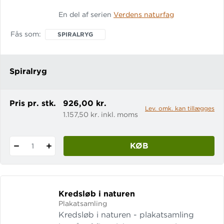
kapitler: Arbejdsmåder i Geografi
En del af serien
Verdens naturfag
Råstoffer Verdens fødevarer Energi
Erhvervsudvikling
Fås som
SPIRALRYG
Spiralryg
Pris pr. stk.
926,00 kr.
Lev. omk. kan tillægges
1.157,50 kr. inkl. moms
KØB
1
Kredsløb i naturen
Plakatsamling
Kredsløb i naturen - plakatsamling