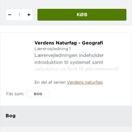
KØB
1
Verdens Naturfag - Geografi
Lærervejledning 1
Lærervejledningen indeholder
introduktion til systemet samt
vejledning og facit til aktiviteterne til
Verdens naturfag - geografi 1.
En del af serien
Verdens naturfag
Aktiviteterne er inddelt i følgende
kapitler: Hvad er geografi? Jordens
Fås som
BOG
udvikling Globale mønstre Vejret
omkring os Jordens mennesker
Bog