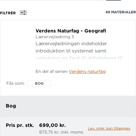
på
titel,
49
MATERIALER
FILTRÉR
fag,
forfatter
Verdens Naturfag - Geografi
eller
Lærervejledning 3
isbn
Lærervejledningen indeholder
introduktion til systemet samt
vejledning og facit til aktiviteterne til
Verdens naturfag - geografi 2.
En del af serien
Verdens naturfag
Aktiviteterne er inddelt i følgende
kapitler: Geografi i praksis Klimaet i
Fås som
BOG
polarområderne Oprindelige folk i
Oceanien Megabyer i Asien
Nordamerikas floder - grund
Bog
Pris pr. stk.
699,00 kr.
Lev. omk. kan tillægges
873,75 kr. inkl. moms