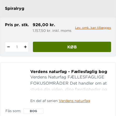
Spiralryg
Pris pr. stk.
926,00 kr.
Lev. omk. kan tillægges
1.157,50 kr. inkl. moms
KØB
1
Verdens naturfag - Fællesfaglig bog
Verdens Naturfag FÆLLESFAGLIGE
FOKUSOMRÅDER Det handler om at
styrke din viden, dine færdigheder og
dine kompetencer. Derfor skal du bl.a.
En del af serien
Verdens naturfag
lære om, hvordan de tre naturfag,
biologi, geografi og fysik/kemi,
Fås som
BOG
hænger sammen. Du skal også lære at