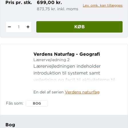
Pris pr. stk.
699,00 kr.
Lev. omk. kan tillægges
873,75 kr. inkl. moms
KØB
1
Verdens Naturfag - Geografi
Lærervejledning 2
Lærervejledningen indeholder
introduktion til systemet samt
vejledning og facit til aktiviteterne til
Verdens naturfag - geografi 2.
En del af serien
Verdens naturfag
Aktiviteterne er inddelt i følgende
kapitler: Arbejdsområder i geografi
Fås som
BOG
Råstoffer Verdens fødevarer Energi
Erhvervsudvikling
Bog