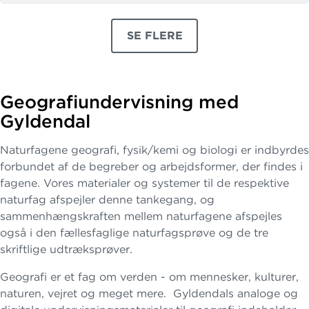
NATURFAG
-
SE FLERE
GEOGRAFI
PRODUKTER
3
-
I-
Geografiundervisning med
BOG
Gyldendal
Naturfagene geografi, fysik/kemi og biologi er indbyrdes
forbundet af de begreber og arbejdsformer, der findes i
fagene. Vores materialer og systemer til de respektive
naturfag afspejler denne tankegang, og
sammenhængskraften mellem naturfagene afspejles
også i den fællesfaglige naturfagsprøve og de tre
skriftlige udtræksprøver.
Geografi er et fag om verden - om mennesker, kulturer,
naturen, vejret og meget mere. Gyldendals analoge og