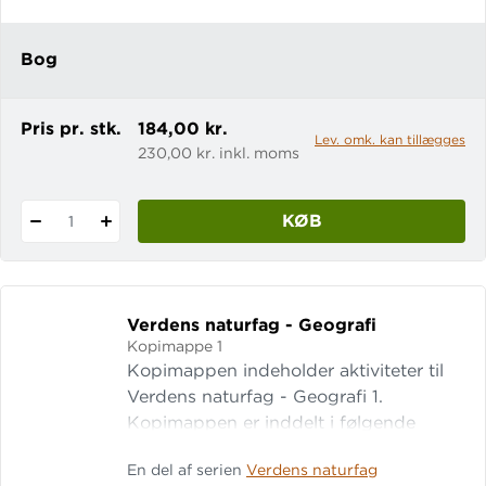
undersøge naturfaglige fænomener og
få svar. Det kan du gøre ved at udføre
Bog
forskell
Pris pr. stk.
184,00 kr.
Lev. omk. kan tillægges
230,00 kr. inkl. moms
KØB
1
Verdens naturfag - Geografi
Kopimappe 1
Kopimappen indeholder aktiviteter til
Verdens naturfag - Geografi 1.
Kopimappen er inddelt i følgende
kapitler: Hvad er geografi? Jordens
En del af serien
Verdens naturfag
udvikling Globale mønstre Vejret