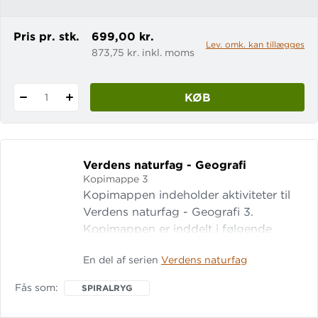
Pris pr. stk.
699,00 kr.
Lev. omk. kan tillægges
873,75 kr. inkl. moms
KØB
1
Verdens naturfag - Geografi
Kopimappe 3
Kopimappen indeholder aktiviteter til
Verdens naturfag - Geografi 3.
Kopimappen er inddelt i følgende
kapitler: Geografi i praksis Klimaet i
En del af serien
Verdens naturfag
polarområdet Oprindelige folk i
Oceanien Megbyer i Asien
Fås som
SPIRALRYG
Nordamerikas floder grundlaget for liv
Regnskove og resurser i Sydamerika