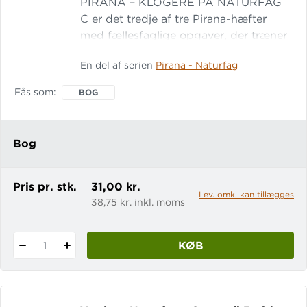
PIRANA – KLOGERE PÅ NATURFAG
C er det tredje af tre Pirana-hæfter
med fællesfaglige opgaver, der træner
eleverne i 7.-9. klasse i de vigtigste
En del af serien
Pirana - Naturfag
temaer inden for fysik/kemi, biologi og
geografi. Temaerne i hæfte A er: Klima,
Fås som
BOG
energi og klimaændringer Temaerne i
hæfte B er: Jorden, livets udvikling,
genteknologi og stråling Temaerne i
Bog
hæfte C er: Vand, råstoffer,
bæredygtighed, k
Pris pr. stk.
31,00 kr.
Lev. omk. kan tillægges
38,75 kr. inkl. moms
KØB
1