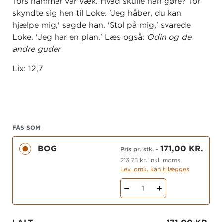
Tors hammer var væk. Hvad skulle han gøre? Tor
skyndte sig hen til Loke. 'Jeg håber, du kan
hjælpe mig,' sagde han. 'Stol på mig,' svarede
Loke. 'Jeg har en plan.' Læs også:
Odin og de
andre guder
Lix: 12,7
FÅS SOM
BOG
171,00 KR.
Pris pr. stk.
-
213,75 kr. inkl. moms
Lev. omk. kan tillægges
1