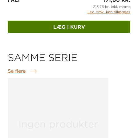
I ALT
171,00 KR.
213,75 kr. inkl. moms
Lev. omk. kan tillægges
LÆG I KURV
SAMME SERIE
Se flere
Samme serie
Ingen produkter