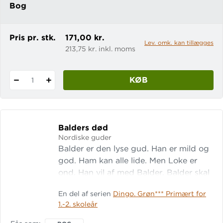
Bog
Pris pr. stk.
171,00 kr.
Lev. omk. kan tillægges
213,75 kr. inkl. moms
KØB
1
Balders død
Nordiske guder
Balder er den lyse gud. Han er mild og
god. Ham kan alle lide. Men Loke er
ond. Han vil af med Balder. Balder skal
dø. Det ved Odin. Kan Frigg mon
En del af serien
Dingo. Grøn*** Primært for
redde Balder? Lix: 11 Læs også Odin
1.-2. skoleår
og de andre guder, Tor henter sin
hammer og Fenris-ulven.