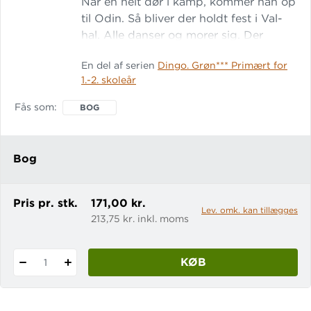
Når en helt dør i kamp, kommer han op
til Odin. Så bliver der holdt fest i Val-
hal. Alle danser og morer sig. Der
mangler aldrig mad i Val-hal. Odin ejer
En del af serien
Dingo. Grøn*** Primært for
nemlig en herlig gris. Lix: 10 Læs også
1.-2. skoleår
Tor henter sin hammer
Fås som
BOG
Bog
Pris pr. stk.
171,00 kr.
Lev. omk. kan tillægges
213,75 kr. inkl. moms
KØB
1