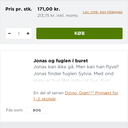
Pris pr. stk.
171,00 kr.
Lev. omk. kan tillægges
213,75 kr. inkl. moms
KØB
1
Jonas og fuglen i buret
Jonas kan ikke gå. Men kan han flyve?
Jonas finder fuglen Sylvia. Med ond
magi er hun låst inde i et bur. Kun
Jonas kan befri hende. Jonas må finde
En del af serien
Dingo. Grøn*** Primært for
nøglen til buret. Så han tager af sted
1.-2. skoleår
på en farlig rejse. For at hente nøglen
skal han kunne flyve. Læs også de
Fås som
BOG
andre bøger om Jonas. LIX: 8 LET-tal:
19