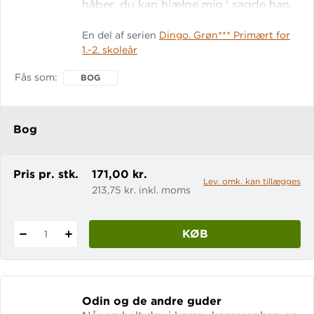
håber, du kan hjælpe mig,' sagde han.
'Stol på mig,' svarede Loke. 'Jeg har en
En del af serien
Dingo. Grøn*** Primært for
plan.' Læs også: Odin og de andre
1.-2. skoleår
guder Lix: 12,7
Fås som
BOG
Bog
Pris pr. stk.
171,00 kr.
Lev. omk. kan tillægges
213,75 kr. inkl. moms
KØB
1
Odin og de andre guder