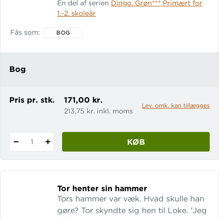
En del af serien
Dingo. Grøn*** Primært for
små dværge. Lix: 10 Læs også Odin og
1.-2. skoleår
de andre guder, Tor henter sin hammer
og Balders død
Fås som
BOG
Bog
Pris pr. stk.
171,00 kr.
Lev. omk. kan tillægges
213,75 kr. inkl. moms
KØB
1
Tor henter sin hammer
Tors hammer var væk. Hvad skulle han
gøre? Tor skyndte sig hen til Loke. 'Jeg