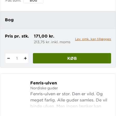
Fås som
BOG
Bog
Pris pr. stk.
171,00 kr.
Lev. omk. kan tillægges
213,75 kr. inkl. moms
KØB
1
Fenris-ulven
Nordiske guder
Fenris-ulven er stor. Den er vild. Og
meget farlig. Alle guder samles. De vil
binde ulven. Men ingen lænker kan
holde. De må have hjælp. De går til de