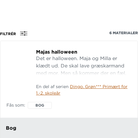
6
MATERIALER
FILTRÉR
Majas halloween
Det er halloween. Maja og Milla er
klædt ud. De skal lave græskarmand
med mor. Men så kommer der en fæl,
rød djævel. Maja og Milla løber ind i
En del af serien
Dingo. Grøn*** Primært for
gården. Men så går Milla ind til en fest.
1.-2. skoleår
De danser og spiller høj musik. Og nu
er døren låst. Hvad skal Maja gøre? Lix:
Fås som
BOG
10 Let-tal: 16
Bog