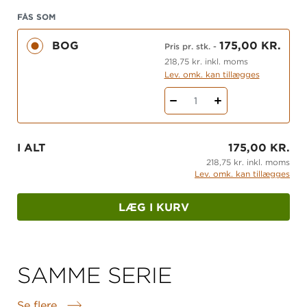
FÅS SOM
BOG
175,00 KR.
Pris pr. stk.
-
218,75 kr. inkl. moms
Lev. omk. kan tillægges
1
I ALT
175,00 KR.
218,75 kr. inkl. moms
Lev. omk. kan tillægges
LÆG I KURV
SAMME SERIE
Se flere