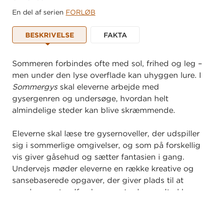
En del af serien
FORLØB
BESKRIVELSE
FAKTA
Sommeren forbindes ofte med sol, frihed og leg –
men under den lyse overflade kan uhyggen lure. I
Sommergys
skal eleverne arbejde med
gysergenren og undersøge, hvordan helt
almindelige steder kan blive skræmmende.
Eleverne skal læse tre gysernoveller, der udspiller
sig i sommerlige omgivelser, og som på forskellig
vis giver gåsehud og sætter fantasien i gang.
Undervejs møder eleverne en række kreative og
sansebaserede opgaver, der giver plads til at
mærke gyset, udforske genretræk og udtrykke
egne oplevelser af det uhyggelige.