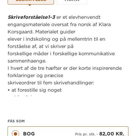
Skriveforståelse1-3
er et elevhenvendt
engangsmateriale oversat fra norsk af Klara
Korsgaard. Materialet guider
elever i indskoling og på mellemtrin til en
forståelse af, at vi skriver på
forskellige måder i forskellige kommunikative
sammenhaenge.
I hvert af de tre hæfter er der korte inspirerende
forklaringer og præcise
skriveordrer til fem skrivehandlinger:
• at forestille sig noget
• at beskrive
• at overbevise
• at undersøge
• at reflektere
FÅS SOM
Hver opgave stilladserer elevernes skrivning
BOG
82,00 KR.
gennem en skriveramme,
Pris pr. stk.
-