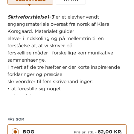
Skriveforståelse1-3
er et elevhenvendt
engangsmateriale oversat fra norsk af Klara
Korsgaard. Materialet guider
elever i indskoling og på mellemtrin til en
forståelse af, at vi skriver på
forskellige måder i forskellige kommunikative
sammenhaenge.
I hvert af de tre hæfter er der korte inspirerende
forklaringer og præcise
skriveordrer til fem skrivehandlinger:
• at forestille sig noget
• at beskrive
• at overbevise
• at undersøge
• at reflektere
FÅS SOM
Hver opgave stilladserer elevernes skrivning
BOG
82,00 KR.
gennem en skriveramme,
Pris pr. stk.
-